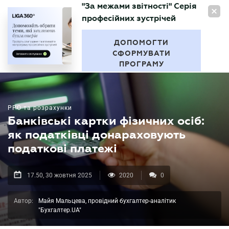
"За межами звітності" Серія
UA
професійних зустрічей
БУХГАЛТЕР
.UA
ДОПОМОГТИ
СФОРМУВАТИ
ПРОГРАМУ
РРО та розрахунки
Банківські картки фізичних осіб:
як податківці донараховують
податкові платежі
17.50, 30 жовтня 2025
2020
0
Автор:
Майя Мальцева, провідний бухгалтер-аналітик
"Бухгалтер.UA"