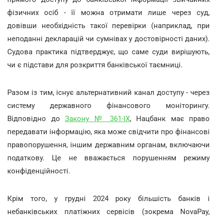
фізичних осіб - її можна отримати лише через суд,
довівши необхідність такої перевірки (наприклад, при
неподанні декларацій чи сумнівах у достовірності даних).
Судова практика підтверджує, що саме суди вирішують,
чи є підстави для розкриття банківської таємниці.
Разом із тим, існує альтернативний канал доступу - через
систему державного фінансового моніторингу.
Відповідно до
Закону № 361-IX
, Нацбанк має право
передавати інформацію, яка може свідчити про фінансові
правопорушення, іншим державним органам, включаючи
податкову. Це не вважається порушенням режиму
конфіденційності.
Крім того, у грудні 2024 року більшість банків і
небанківських платіжних сервісів (зокрема NovaPay,