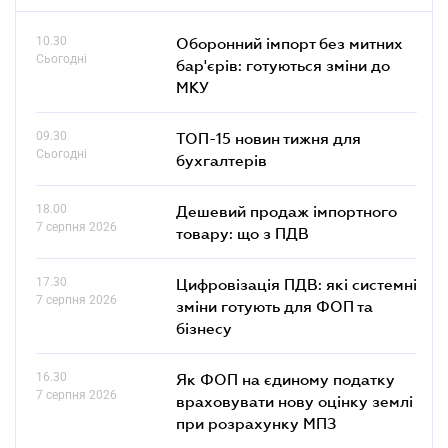
10.30
Оборонний імпорт без митних
Сьогодні
бар'єрів: готуються зміни до
МКУ
09.30
ТОП-15 новин тижня для
Сьогодні
бухгалтерів
18.00
Дешевий продаж імпортного
7 серпня 2026
товару: що з ПДВ
17.30
Цифровізація ПДВ: які системні
7 серпня 2026
зміни готують для ФОП та
бізнесу
16.30
Як ФОП на єдиному податку
7 серпня 2026
враховувати нову оцінку землі
при розрахунку МПЗ