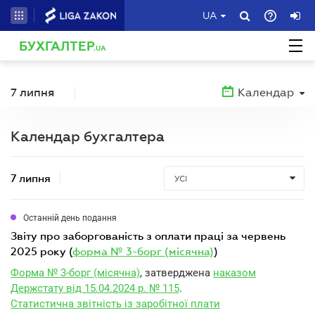
UA
БУХГАЛТЕР
.UA
7 липня
Календар
Календар бухгалтера
7 липня
УСІ
Останній день подання
звіту про заборгованість з оплати праці за червень
2025 року (
форма № 3-борг (місячна)
)
Форма № 3-борг (місячна)
, затверджена
наказом
Держстату від 15.04.2024 р. № 115
.
Статистична звітність із заробітної плати