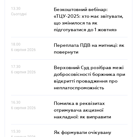
13.30
Безкоштовний вебінар:
Сьогодні
«ТЦУ-2025: хто має звітувати,
що змінилося та як
підготуватися до 1 жовтня»
18.00
Переплата ПДВ на митниці: як
6 серпня 2026
повернути
17.30
Верховний Суд розібрав межі
6 серпня 2026
добросовісності боржника при
відкритті провадження про
неплатоспроможність
16.30
Помилка в реквізитах
6 серпня 2026
отримувача акцизної
накладної: як виправити
15.30
Як формувати очікувану
6 серпня 2026