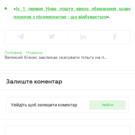
«
Із 1 червня Нова пошта ввела обмеження щодо
посилок з післяоплатою - що відбувається
».
Головна
/
Новини
/
Великий бізнес закликає скасувати пільгу на посилки до 150 євро та посилити боротьбу з тіньовим ринком
Залиште коментар
Увійдіть щоб залишити коментар
увійти