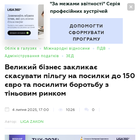
"За межами звітності" Серія
UA
професійних зустрічей
БУХГАЛТЕР
.UA
ДОПОМОГТИ
СФОРМУВАТИ
ПРОГРАМУ
•
•
•
Облік в галузях
Міжнародні відносини
ПДВ
•
Адміністрування податків
ЗЕД
Великий бізнес закликає
скасувати пільгу на посилки до 150
євро та посилити боротьбу з
тіньовим ринком
4 липня 2025, 17:00
1026
0
Автор:
LIGA ZAKON