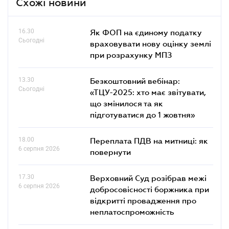
Схожі новини
16.30
Як ФОП на єдиному податку
Сьогодні
враховувати нову оцінку землі
при розрахунку МПЗ
13.30
Безкоштовний вебінар:
Сьогодні
«ТЦУ-2025: хто має звітувати,
що змінилося та як
підготуватися до 1 жовтня»
18.00
Переплата ПДВ на митниці: як
6 серпня 2026
повернути
17.30
Верховний Суд розібрав межі
6 серпня 2026
добросовісності боржника при
відкритті провадження про
неплатоспроможність