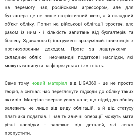
на перемогу над російським агрессором, але для
бухгалтера це не лише патріотичний жест, а й складний
об'єкт обліку. Попит на військові облігації зростає, але
разом із ним - і кількість запитань від бухгалтерів та
бізнесу. Здавалося б, інструмент зрозумілий: інвестиція з
прогнозованим доходом. Проте за лаштунками -
складний облік і неочевидні податкові наслідки, які
можуть вплинути на фінрезультат і звітність.
Саме тому
новий матеріал
від LIGA360 - це не просто
теорія, а сигнал: час переглянути підходи до обліку таких
активів. Матеріал звертає увагу на те, що підхід до обліку
залежить не лише від виду облігацій, а й від статусу
платника податків. І навіть звичні операції можуть мати
різні наслідки - залежно від деталей, які легко
пропустити.