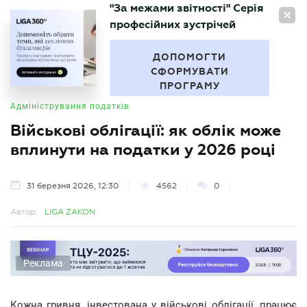
"За межами звітності" Серія
UA
професійних зустрічей
БУХГАЛТЕР
.UA
ДОПОМОГТИ
СФОРМУВАТИ
ПРОГРАМУ
Адміністрування податків
Військові облігації: як облік може
вплинути на податки у 2026 році
31 березня 2026, 12:30
4562
0
Автор:
LIGA ZAKON
Реклама
Кожна гривня, інвестована у військові облігації, працює