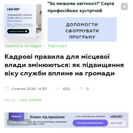
"За межами звітності" Серія
UA
професійних зустрічей
БУХГАЛТЕР
.UA
ДОПОМОГТИ
СФОРМУВАТИ
ПРОГРАМУ
•
Зарплата та кадри
Персонал
Кадрові правила для місцевої
влади змінюються: як підвищення
віку служби вплине на громади
2 квітня 2026, 14:30
620
0
Автор:
LIGA ZAKON
Реклама