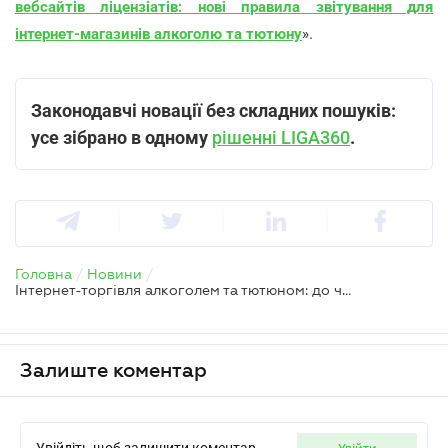
вебсайтів ліцензіатів: нові правила звітування для
інтернет-магазинів алкоголю та тютюну
».
Законодавчі новації без складних пошуків:
усе зібрано в одному
рішенні LIGA360
.
Головна
/
Новини
/
Інтернет-торгівля алкоголем та тютюном: до чого готуватись у 2026 році
Залиште коментар
Увійдіть щоб залишити коментар
увійти