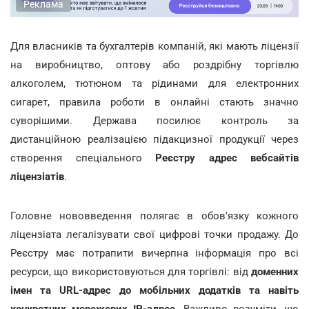
Реклама
Для власників та бухгалтерів компаній, які мають ліцензії
на виробництво, оптову або роздрібну торгівлю
алкоголем, тютюном та рідинами для електронних
сигарет, правила роботи в онлайні стають значно
суворішими. Держава посилює контроль за
дистанційною реалізацією підакцизної продукції через
створення спеціального
Реєстру адрес вебсайтів
ліцензіатів
.
Головне нововведення полягає в обов'язку кожного
ліцензіата легалізувати свої цифрові точки продажу. До
Реєстру має потрапити вичерпна інформація про всі
ресурси, що використовуються для торгівлі: від
доменних
імен та URL-адрес до мобільних додатків та навіть
конкретних мережевих IP-адрес
. Важливо розуміти, що