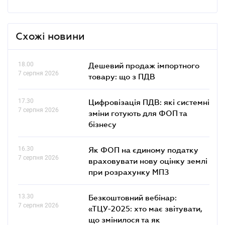
Схожі новини
18.00
Дешевий продаж імпортного
7 серпня 2026
товару: що з ПДВ
17.30
Цифровізація ПДВ: які системні
7 серпня 2026
зміни готують для ФОП та
бізнесу
16.30
Як ФОП на єдиному податку
7 серпня 2026
враховувати нову оцінку землі
при розрахунку МПЗ
13.30
Безкоштовний вебінар:
7 серпня 2026
«ТЦУ-2025: хто має звітувати,
що змінилося та як