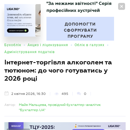
"За межами звітності" Серія
UA
професійних зустрічей
БУХГАЛТЕР
.UA
ДОПОМОГТИ
СФОРМУВАТИ
ПРОГРАМУ
•
•
•
Бухоблік
Акциз і ліцензування
Облік в галузях
Адміністрування податків
Інтернет-торгівля алкоголем та
тютюном: до чого готуватись у
2026 році
2 квітня 2026, 16:30
495
0
Автор:
Майя Мальцева, провідний бухгалтер-аналітик
"Бухгалтер.UA"