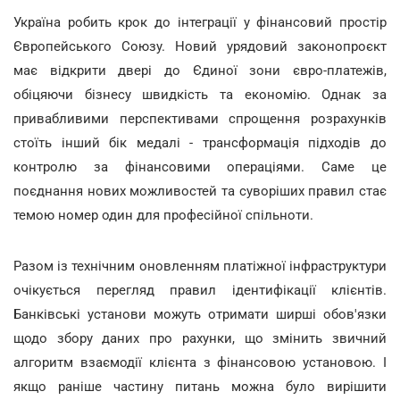
Україна робить крок до інтеграції у фінансовий простір
Європейського Союзу. Новий урядовий законопроєкт
має відкрити двері до Єдиної зони євро-платежів,
обіцяючи бізнесу швидкість та економію. Однак за
привабливими перспективами спрощення розрахунків
стоїть інший бік медалі - трансформація підходів до
контролю за фінансовими операціями. Саме це
поєднання нових можливостей та суворіших правил стає
темою номер один для професійної спільноти.
Разом із технічним оновленням платіжної інфраструктури
очікується перегляд правил ідентифікації клієнтів.
Банківські установи можуть отримати ширші обов'язки
щодо збору даних про рахунки, що змінить звичний
алгоритм взаємодії клієнта з фінансовою установою. І
якщо раніше частину питань можна було вирішити