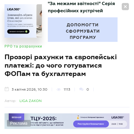
"За межами звітності" Серія
UA
професійних зустрічей
БУХГАЛТЕР
.UA
ДОПОМОГТИ
СФОРМУВАТИ
ПРОГРАМУ
РРО та розрахунки
Прозорі рахунки та європейські
платежі: до чого готуватися
ФОПам та бухгалтерам
3 квітня 2026, 10:30
1113
0
Автор:
LIGA ZAKON
Реклама