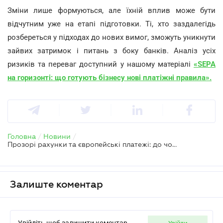
Зміни лише формуються, але їхній вплив може бути
відчутним уже на етапі підготовки. Ті, хто заздалегідь
розбереться у підходах до нових вимог, зможуть уникнути
зайвих затримок і питань з боку банків. Аналіз усіх
ризиків та переваг доступний у нашому матеріалі
«
SEPA
на горизонті: що готують бізнесу нові платіжні правила
».
Головна
/
Новини
/
Прозорі рахунки та європейські платежі: до чого готуватися ФОПам та бухгалтерам
Залиште коментар
Увійдіть щоб залишити коментар
увійти