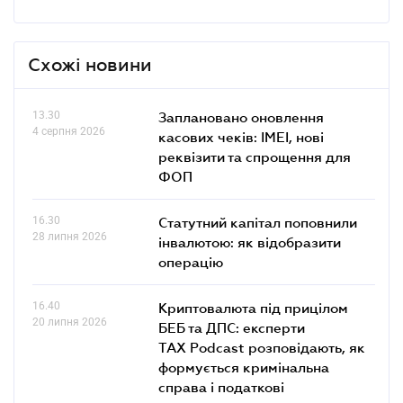
Схожі новини
13.30
Заплановано оновлення
4 серпня 2026
касових чеків: IMEI, нові
реквізити та спрощення для
ФОП
16.30
Статутний капітал поповнили
28 липня 2026
інвалютою: як відобразити
операцію
16.40
Криптовалюта під прицілом
20 липня 2026
БЕБ та ДПС: експерти
TAX Podcast розповідають, як
формується кримінальна
справа і податкові