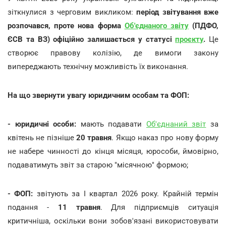
зіткнулися з черговим викликом:
період звітування вже
розпочався, проте нова форма
Об'єднаного звіту
(ПДФО,
ЄСВ та ВЗ) офіційно залишається у статусі
проєкту
.
Це
створює правову колізію, де вимоги закону
випереджають технічну можливість їх виконання.
На що звернути увагу юридичним особам та ФОП:
- юридичні особи:
мають подавати
Об'єднаний звіт
за
квітень не пізніше
20 травня
. Якщо наказ про нову форму
не набере чинності до кінця місяця, юрособи, ймовірно,
подаватимуть звіт за старою "місячною" формою;
- ФОП:
звітують за І квартал 2026 року. Крайній термін
подання -
11 травня
. Для підприємців ситуація
критичніша, оскільки вони зобов'язані використовувати