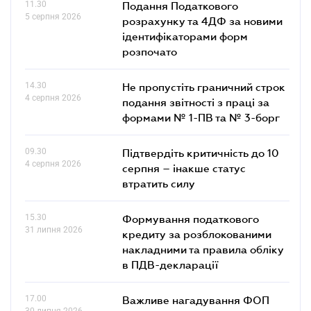
11.30
Подання Податкового
5 серпня 2026
розрахунку та 4ДФ за новими
ідентифікаторами форм
розпочато
14.30
Не пропустіть граничний строк
4 серпня 2026
подання звітності з праці за
формами № 1-ПВ та № 3-борг
09.30
Підтвердіть критичність до 10
4 серпня 2026
серпня – інакше статус
втратить силу
15.30
Формування податкового
31 липня 2026
кредиту за розблокованими
накладними та правила обліку
в ПДВ-декларації
17.00
Важливе нагадування ФОП
30 липня 2026