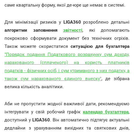
саме квартальну форму, якої де-юре ще немає в системі.
Для мінімізації ризиків у
LIGA360
розроблено детальні
алгоритми заповнення
звітності
, які допомагають
покроково сформувати документ без технічних огріхів.
Також можете скористатися
ситуацією для бухгалтера
"Порядок подання Податкового розрахунку cум доходу,
нарахованого (сплаченого) на користь платників
податків - фізичних осіб, і сум утриманого з них податку, а
також сум нарахованого єдиного внеску"
, де зібрана
велика кількість аналітики.
Аби не пропустити жодної важливої дати, рекомендуємо
інтегрувати у свій робочий графік
календар бухгалтера
,
доступний у
LIGA360
. Він автоматично підтягує актуальні
дедлайни з урахуванням вихідних та святкових днів,