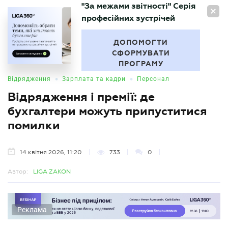
"За межами звітності" Серія
UA
професійних зустрічей
БУХГАЛТЕР
.UA
ДОПОМОГТИ
СФОРМУВАТИ
ПРОГРАМУ
•
•
Відрядження
Зарплата та кадри
Персонал
Відрядження і премії: де
бухгалтери можуть припуститися
помилки
14 квітня 2026, 11:20
733
0
Автор:
LIGA ZAKON
Реклама