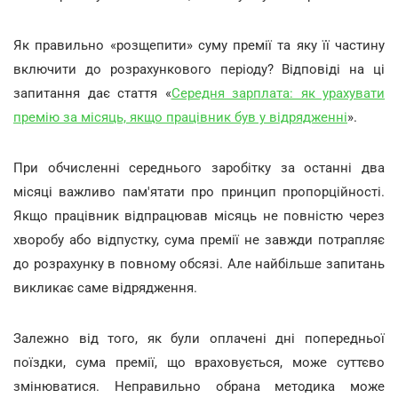
Як правильно «розщепити» суму премії та яку її частину
включити до розрахункового періоду? Відповіді на ці
запитання дає стаття «
Середня зарплата: як урахувати
премію за місяць, якщо працівник був у відрядженні
».
При обчисленні середнього заробітку за останні два
місяці важливо пам'ятати про принцип пропорційності.
Якщо працівник відпрацював місяць не повністю через
хворобу або відпустку, сума премії не завжди потрапляє
до розрахунку в повному обсязі. Але найбільше запитань
викликає саме відрядження.
Залежно від того, як були оплачені дні попередньої
поїздки, сума премії, що враховується, може суттєво
змінюватися. Неправильно обрана методика може