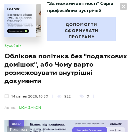
"За межами звітності" Серія
UA
професійних зустрічей
БУХГАЛТЕР
.UA
ДОПОМОГТИ
СФОРМУВАТИ
ПРОГРАМУ
Бухоблік
Облікова політика без "податкових
домішок", або Чому варто
розмежовувати внутрішні
документи
14 квітня 2026, 16:30
922
0
Автор:
LIGA ZAKON
Реклама