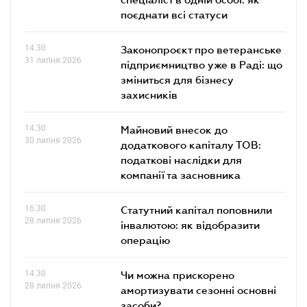
поєднати всі статуси
14.30
Законопроєкт про ветеранське
31 липня 2026
підприємництво уже в Раді: що
зміниться для бізнесу
захисників
14.30
Майновий внесок до
30 липня 2026
додаткового капіталу ТОВ:
податкові наслідки для
компанії та засновника
16.30
Статутний капітал поповнили
28 липня 2026
інвалютою: як відобразити
операцію
14.30
Чи можна прискорено
28 липня 2026
амортизувати сезонні основні
засоби?