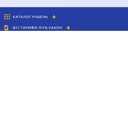
КАТАЛОГ РІШЕНЬ
ВСІ ТАРИФИ ЛІГА:ЗАКОН
Співробітництво
Агенти
Дилери
Політика конфіденційності
Умови використання сайту
Реклама
Блог
Новини компанії
Керівництва
Каталоги компаній