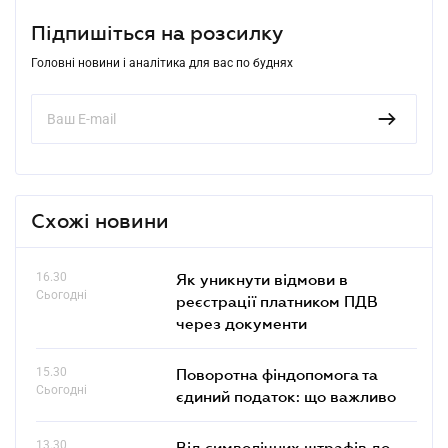
Підпишіться на розсилку
Головні новини і аналітика для вас по буднях
Схожі новини
16.30
Як уникнути відмови в
Сьогодні
реєстрації платником ПДВ
через документи
15.30
Поворотна фіндопомога та
Сьогодні
єдиний податок: що важливо
13.30
Від символічних штрафів до