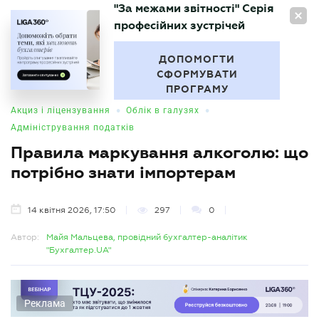
"За межами звітності" Серія
UA
професійних зустрічей
БУХГАЛТЕР
.UA
ДОПОМОГТИ
СФОРМУВАТИ
ПРОГРАМУ
•
•
Акциз і ліцензування
Облік в галузях
Адміністрування податків
Правила маркування алкоголю: що
потрібно знати імпортерам
14 квітня 2026, 17:50
297
0
Автор:
Майя Мальцева, провідний бухгалтер-аналітик
"Бухгалтер.UA"
Реклама