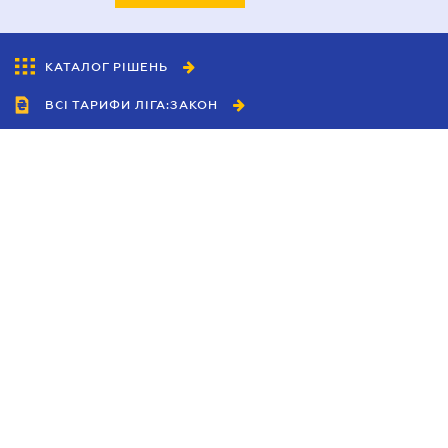
ТАРИФИ
ДЕТАЛЬНІШЕ
КАТАЛОГ РІШЕНЬ
ВСІ ТАРИФИ ЛІГА:ЗАКОН
Співробітництво
Агенти
Дилери
Політика конфіденційності
Умови використання сайту
Реклама
Блог
Новини компанії
Керівництва