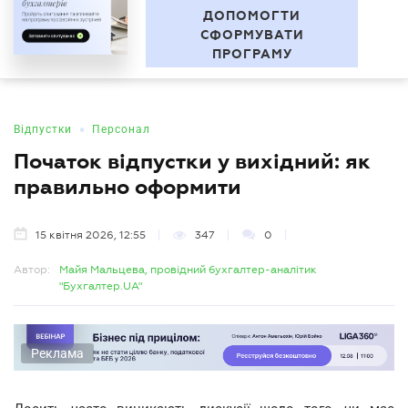
"За межами звітності" Серія
UA
професійних зустрічей
БУХГАЛТЕР
.UA
ДОПОМОГТИ
СФОРМУВАТИ
ПРОГРАМУ
•
Відпустки
Персонал
Початок відпустки у вихідний: як
правильно оформити
15 квітня 2026, 12:55
347
0
Автор:
Майя Мальцева, провідний бухгалтер-аналітик
"Бухгалтер.UA"
Реклама