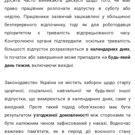
Досить часто виникають дискусії щодо того, чи має
право працівник розпочати відпустку в суботу або
неділю. Працівники зазвичай зацікавлені у збільшенні
безперервного відпочинку, тоді як для роботодавця
пріоритетом є тривалість відпрацьованого часу.
Контролюючі органи підтвердили: оскільки тривалість
більшості відпусток розраховується в
календарних днях
,
їх початок або завершення може припадати на
будь-який
день тижня
, включаючи вихідні.
Законодавство України не містить заборон щодо старту
щорічної, соціальної, навчальної чи будь-якої іншої
відпустки, що вимірюється в календарних днях, саме у
вихідний. Проте такий підхід обов'язково має бути
результатом
узгодженої домовленості
між сторонами та
бути належним чином зафіксований у наказі. Водночас