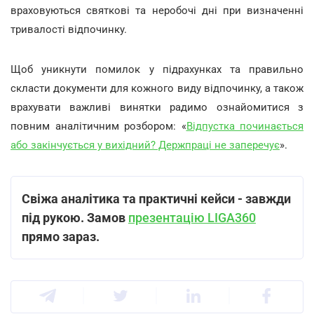
важливо пам'ятати, як в період дії воєнного стану
враховуються святкові та неробочі дні при визначенні
тривалості відпочинку.
Щоб уникнути помилок у підрахунках та правильно
скласти документи для кожного виду відпочинку, а також
врахувати важливі винятки радимо ознайомитися з
повним аналітичним розбором: «
Відпустка починається
або закінчується у вихідний? Держпраці не заперечує
».
Свіжа аналітика та практичні кейси - завжди
під рукою.
Замов
презентацію LIGA360
прямо зараз.