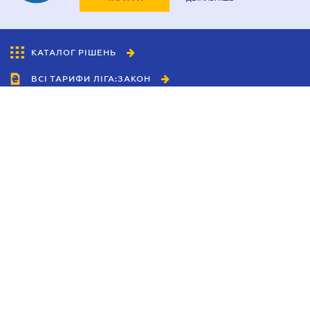
КАТАЛОГ РІШЕНЬ
ВСІ ТАРИФИ ЛІГА:ЗАКОН
Співробітництво
Агенти
Дилери
Політика конфіденційності
Умови використання сайту
Реклама
Блог
Новини компанії
Керівництва