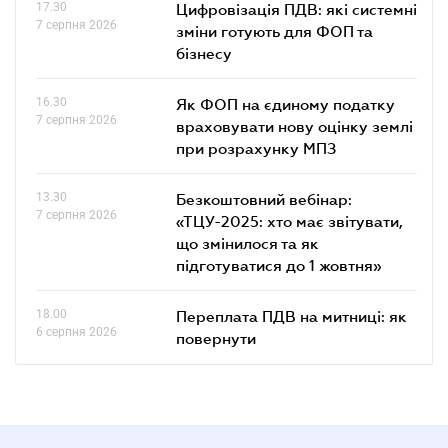
17.30
Цифровізація ПДВ: які системні
7 серпня 2026
зміни готують для ФОП та
бізнесу
16.30
Як ФОП на єдиному податку
7 серпня 2026
враховувати нову оцінку землі
при розрахунку МПЗ
13.30
Безкоштовний вебінар:
7 серпня 2026
«ТЦУ-2025: хто має звітувати,
що змінилося та як
підготуватися до 1 жовтня»
18.00
Переплата ПДВ на митниці: як
6 серпня 2026
повернути