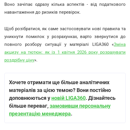
Воно зачіпає одразу кілька аспектів - від податкового
навантаження до ризиків перевірок.
Щоб розібратися, як саме застосовувати нові правила та
уникнути помилок у розрахунках, варто звернутися до
повного розбору ситуації у матеріалі LIGA360 «
Зміна
акцизу на тютюн: як із 1 квітня 2026 року розрахувати
роздрібну ціну
».
Хочете отримати ще більше аналітичних
матеріалів за цією темою? Вони постійно
доповнюються у
новій LIGA360
. Дізнайтесь
більше переваг,
замовивши персональну
презентацію менеджера
.