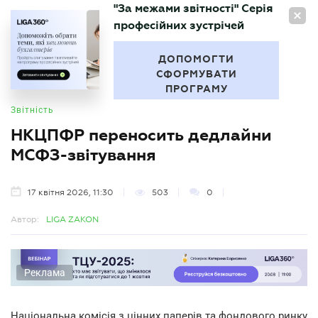
"За межами звітності" Серія
UA
професійних зустрічей
БУХГАЛТЕР
.UA
ДОПОМОГТИ
СФОРМУВАТИ
ПРОГРАМУ
Звітність
НКЦПФР переносить дедлайни
МСФЗ-звітування
17 квітня 2026, 11:30
503
0
Автор:
LIGA ZAKON
Реклама
Національна комісія з цінних паперів та фондового ринку