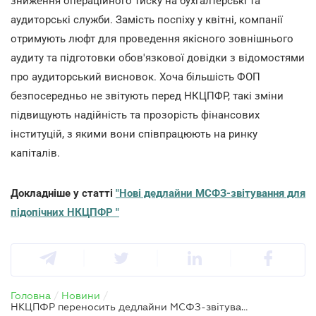
зниження операційного тиску на бухгалтерські та
аудиторські служби. Замість поспіху у квітні, компанії
отримують люфт для проведення якісного зовнішнього
аудиту та підготовки обов'язкової довідки з відомостями
про аудиторський висновок. Хоча більшість ФОП
безпосередньо не звітують перед НКЦПФР, такі зміни
підвищують надійність та прозорість фінансових
інституцій, з якими вони співпрацюють на ринку
капіталів.
Докладніше у статті
"
Нові дедлайни МСФЗ-звітування для
підопічних НКЦПФР
"
Головна
/
Новини
/
НКЦПФР переносить дедлайни МСФЗ-звітування