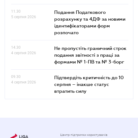
11.30
Подання Податкового
5 серпня 2026
розрахунку та 4ДФ за новими
ідентифікаторами форм
розпочато
14.30
Не пропустіть граничний строк
4 серпня 2026
подання звітності з праці за
формами № 1-ПВ та № 3-борг
09.30
Підтвердіть критичність до 10
4 серпня 2026
серпня – інакше статус
втратить силу
Центр підтримки користувачів