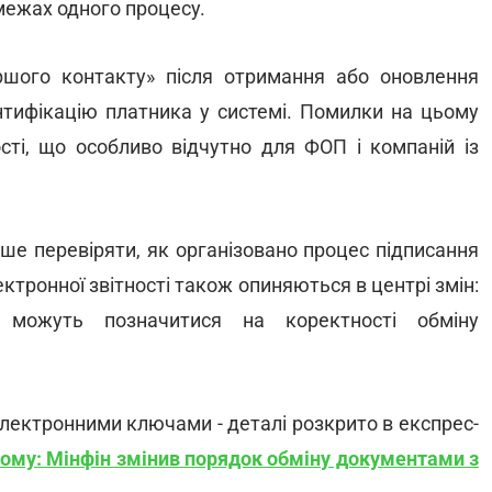
 межах одного процесу.
шого контакту» після отримання або оновлення
нтифікацію платника у системі. Помилки на цьому
сті, що особливо відчутно для ФОП і компаній із
іше перевіряти, як організовано процес підписання
лектронної звітності також опиняються в центрі змін:
ті можуть позначитися на коректності обміну
 електронними ключами - деталі розкрито в експрес-
вому: Мінфін змінив порядок обміну документами з