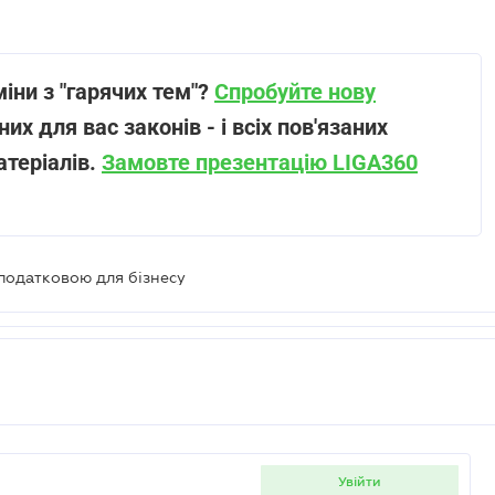
іни з "гарячих тем"?
Спробуйте нову
их для вас законів - і всіх пов'язаних
атеріалів.
Замовте презентацію LIGA360
податковою для бізнесу
увійти