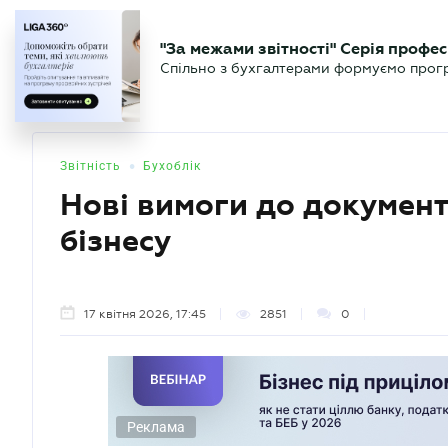
БІЗНЕСУ
ЮРИСТУ
БУ
"За межами звітності" Серія профес
БУХГАЛТЕР
Новини
Аналітика
Календа
Спільно з бухгалтерами формуємо програ
.UA
•
Звітність
Бухоблік
Нові вимоги до документ
бізнесу
17 квітня 2026, 17:45
2851
0
Реклама