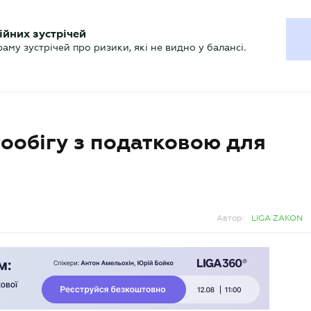
ХГАЛТЕРУ
ійних зустрічей
р
Актуально
му зустрічей про ризики, які не видно у балансі.
ообігу з податковою для
Автор:
LIGA ZAKON