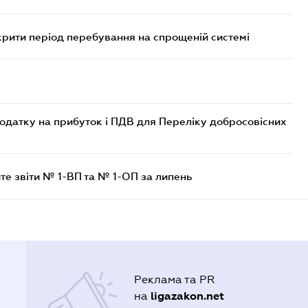
крити період перебування на спрощеній системі
одатку на прибуток і ПДВ для Переліку добросовісних
те звіти № 1-ВП та № 1-ОП за липень
Реклама та PR
ligazakon.net
на