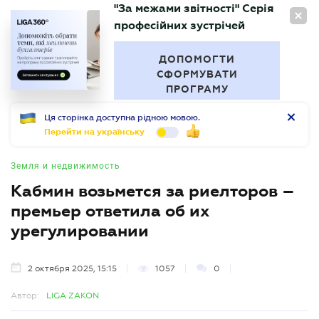
"За межами звітності" Серія
RU
професійних зустрічей
БУХГАЛТЕР
.UA
ДОПОМОГТИ
СФОРМУВАТИ
ПРОГРАМУ
Ця сторінка доступна рідною мовою.
Перейти на українську
Земля и недвижимость
Кабмин возьмется за риелторов –
премьер ответила об их
урегулировании
2 октября 2025, 15:15
1057
0
Автор:
LIGA ZAKON