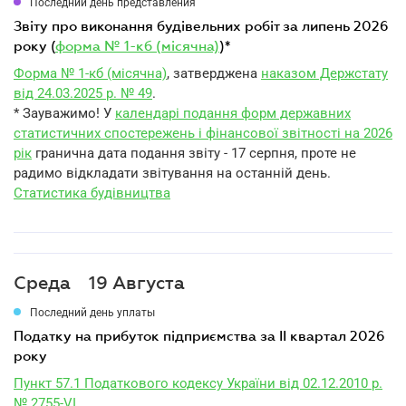
Последний день представления
звіту про виконання будівельних робіт за липень 2026
року (
форма № 1-кб (місячна)
)*
Форма № 1-кб (місячна)
, затверджена
наказом Держстату
від 24.03.2025 р. № 49
.
* Зауважимо! У
календарі подання форм державних
статистичних спостережень і фінансової звітності на 2026
рік
гранична дата подання звіту - 17 серпня, проте не
радимо відкладати звітування на останній день.
Статистика будівництва
Среда
19 Августа
Последний день уплаты
податку на прибуток підприємства за II квартал 2026
року
Пункт 57.1 Податкового кодексу України від 02.12.2010 р.
№ 2755-VI
.