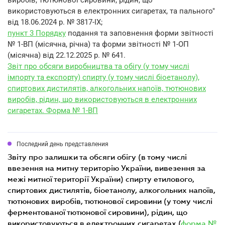
виробів, тютюнової сировини, рідин, що
використовуються в електронних сигаретах, та пального"
від 18.06.2024 р. № 3817-IX;
пункт 3 Порядку
подання та заповнення форми звітності
№ 1-ВП (місячна, річна) та форми звітності № 1-ОП
(місячна) від 22.12.2025 р. № 641.
Звіт про обсяги виробництва та обігу (у тому числі
імпорту та експорту) спирту (у тому числі біоетанолу),
спиртових дистилятів, алкогольних напоїв, тютюнових
виробів, рідин, що використовуються в електронних
сигаретах. Форма № 1-ВП
Последний день представления
звіту про залишки та обсяги обігу (в тому числі
ввезення на митну територію України, вивезення за
межі митної території України) спирту етилового,
спиртових дистилятів, біоетанолу, алкогольних напоїв,
тютюнових виробів, тютюнової сировини (у тому числі
ферментованої тютюнової сировини), рідин, що
використовуються в електронних сигаретах (
форма №