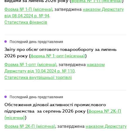
видами за липень 2026 року (
форма № 1-П (місячна)
)
Форма № 1-П (місячна)
, затверджена
наказом Держстату
від 08.04.2024 р. № 94
.
Статистика фінансів
Последний день представления
звіту про обсяг оптового товарообороту за липень
2026 року (
форма № 1-опт (місячна)
)
Форма № 1-опт (місячна)
, затверджена
наказом
Держстату від 10.04.2024 р. № 110
.
Статистика внутрішньої торгівлі
Последний день представления
обстеження ділової активності промислового
підприємства за серпень 2026 року (
форма № 2К-П
(місячна)
)
Форма № 2К-П (місячна)
, затверджена
наказом Держстату