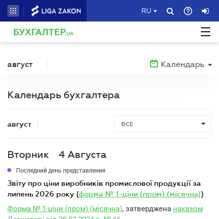
RU
БУХГАЛТЕР
.UA
август
Календарь
Календарь бухгалтера
август
ВСЕ
Вторник
4 Августа
Последний день представления
звіту про ціни виробників промислової продукції за
липень 2026 року (
форма № 1-ціни (пром) (місячна)
)
Форма № 1-ціни (пром) (місячна)
, затверджена
наказом