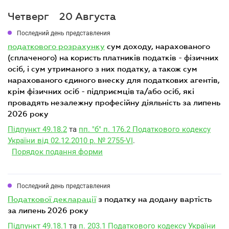
Четверг
20 Августа
Последний день представления
податкового розрахунку
сум доходу, нарахованого
(сплаченого) на користь платників податків - фізичних
осіб, і сум утриманого з них податку, а також сум
нарахованого єдиного внеску для податкових агентів,
крім фізичних осіб - підприємців та/або осіб, які
провадять незалежну професійну діяльність за липень
2026 року
Підпункт 49.18.2
та
пп. "б" п. 176.2 Податкового кодексу
України від 02.12.2010 р. № 2755-VI
.
Порядок подання форми
Последний день представления
податкової декларації
з податку на додану вартість
за липень 2026 року
Підпункт 49.18.1
та
п. 203.1 Податкового кодексу України