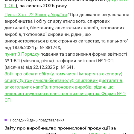
1-ОП
), за липень 2026 року
Пункт 3 ст. 72 Закону України
"Про державне регулювання
виробництва і обігу спирту етилового, спиртових
дистилятів, біоетанолу, алкогольних напоїв, тютюнових
виробів, тютюнової сировини, рідин, що
використовуються в електронних сигаретах, та пального"
від 18.06.2024 р. № 3817-IX;
пункт 3 Порядку
подання та заповнення форми звітності
№ 1-ВП (місячна, річна) та форми звітності № 1-ОП
(місячна) від 22.12.2025 р. № 641.
Звіт про обсяги обігу (у тому числі імпорту та експорту)
спирту (у тому числі біоетанолу), спиртових дистилятів,
алкогольних напоїв, тютюнових виробів, рідин, що
використовуються в електронних сигаретах. Форма № 1-
ОП
Последний день представления
звіту про виробництво промислової продукції за