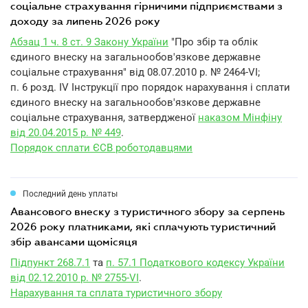
соціальне страхування гірничими підприємствами з
доходу за липень 2026 року
Абзац 1 ч. 8 ст. 9 Закону України
"Про збір та облік
єдиного внеску на загальнообов'язкове державне
соціальне страхування" від 08.07.2010 р. № 2464-VI;
п. 6 розд. IV Інструкції про порядок нарахування і сплати
єдиного внеску на загальнообов'язкове державне
соціальне страхування, затвердженої
наказом Мінфіну
від 20.04.2015 р. № 449
.
Порядок сплати ЄСВ роботодавцями
Последний день уплаты
авансового внеску з туристичного збору за серпень
2026 року платниками, які сплачують туристичний
збір авансами щомісяця
Підпункт 268.7.1
та
п. 57.1 Податкового кодексу України
від 02.12.2010 р. № 2755-VI
.
Нарахування та сплата туристичного збору