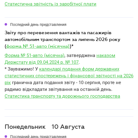
Статистична звітність із заробітної плати
Последний день представления
звіту про перевезення вантажів та пасажирів
автомобільним транспортом за липень 2026 року
(
форма № 51-авто (місячна)
)*
Форма № 51-авто (місячна)
, затверджена
наказом
Держстату від 09.04.2024 р. № 107
.
* Зауважимо! У
календарі подання форм державних
статистичних спостережень і фінансової звітності на 2026
рік
гранична дата подання звіту - 10 серпня, проте не
радимо відкладати звітування на останній день.
Статистика транспорту та дорожнього господарства
Понедельник
10 Августа
Последний день представления