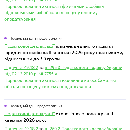
від 02.12.2010 р. № 2755-VI
.
Порядок подання звітності фізичними особами –
підприємцями, які обрали спрощену систему
оподаткування
Последний день представления
податкової декларації
платника єдиного податку –
юридичної особи за II квартал 2026 року платниками,
віднесеними до 3-ї групи
Підпункт 49.18.2
та
п. 296.3 Податкового кодексу України
від 02.12.2010 р. № 2755-VI
.
Порядок подання звітності юридичними особами, які
обрали спрощену систему оподаткування
Последний день представления
податкової декларації
екологічного податку за II
квартал 2026 року
Підпункт 49.18.2
та
п. 250.2 Податкового кодексу України