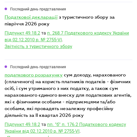
Последний день представления
податкової декларації
з туристичного збору за
півріччя 2026 року
Підпункт 49.18.2
та
п. 268.7 Податкового кодексу України
від 02.12.2010 р. № 2755-VI
.
Звітність з туристичного збору
Последний день представления
податкового розрахунку
сум доходу, нарахованого
(сплаченого) на користь платників податків - фізичних
осіб, і сум утриманого з них податку, а також сум
нарахованого єдиного внеску для податкових агентів,
які є фізичними особами - підприємцями та/або
особами, які провадять незалежну професійну
діяльність за II квартал 2026 року
Підпункт 49.18.2
та
пп. "б" п. 176.2 Податкового кодексу
України від 02.12.2010 р. № 2755-VI
.