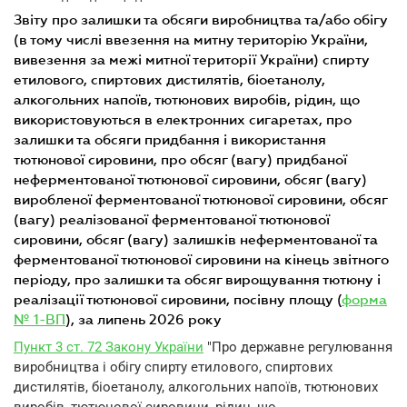
звіту про залишки та обсяги виробництва та/або обігу
(в тому числі ввезення на митну територію України,
вивезення за межі митної території України) спирту
етилового, спиртових дистилятів, біоетанолу,
алкогольних напоїв, тютюнових виробів, рідин, що
використовуються в електронних сигаретах, про
залишки та обсяги придбання і використання
тютюнової сировини, про обсяг (вагу) придбаної
неферментованої тютюнової сировини, обсяг (вагу)
виробленої ферментованої тютюнової сировини, обсяг
(вагу) реалізованої ферментованої тютюнової
сировини, обсяг (вагу) залишків неферментованої та
ферментованої тютюнової сировини на кінець звітного
періоду, про залишки та обсяг вирощування тютюну і
реалізації тютюнової сировини, посівну площу (
форма
№ 1-ВП
), за липень 2026 року
Пункт 3 ст. 72 Закону України
"Про державне регулювання
виробництва і обігу спирту етилового, спиртових
дистилятів, біоетанолу, алкогольних напоїв, тютюнових