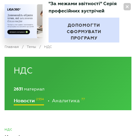
"За межами звітності" Серія
RU
професійних зустрічей
БУХГАЛТЕР
.UA
ДОПОМОГТИ
СФОРМУВАТИ
ПРОГРАМУ
Главная
/
Темы
/
НДС
НДС
2631
материал
Новости
Аналитика
•
НДС