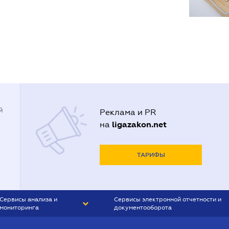
й
Реклама и PR
ligazakon.net
на
ТАРИФЫ
Сервисы анализа и
Сервисы электронной отчетности и
мониторинга
документооборота
CONTR AGENT
Liga:REPORT