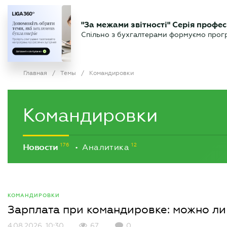
БИЗНЕСУ
ЮРИСТУ
Б
"За межами звітності" Серія профес
БУХГАЛТЕР
Новости
Аналитика
Календ
Спільно з бухгалтерами формуємо програ
.UA
Главная
/
Темы
/
Командировки
Командировки
Новости
Аналитика
•
КОМАНДИРОВКИ
Зарплата при командировке: можно ли
4.08.2026, 10:30
67
0