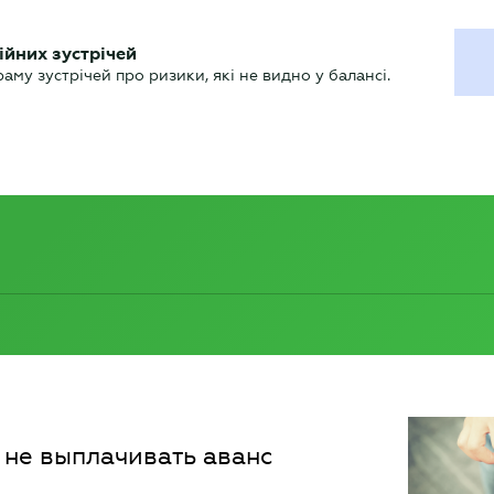
УХГАЛТЕРУ
ійних зустрічей
арь
Актуально
му зустрічей про ризики, які не видно у балансі.
 не выплачивать аванс