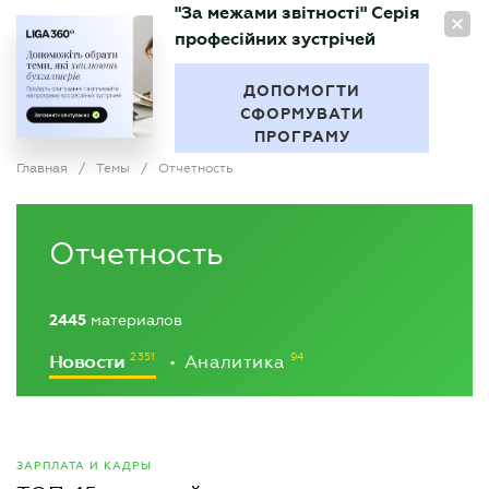
"За межами звітності" Серія
RU
професійних зустрічей
БУХГАЛТЕР
.UA
ДОПОМОГТИ
СФОРМУВАТИ
ПРОГРАМУ
Главная
/
Темы
/
Отчетность
Отчетность
2445
материалов
Новости
Аналитика
•
ЗАРПЛАТА И КАДРЫ