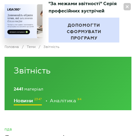
"За межами звітності" Серія
UA
професійних зустрічей
БУХГАЛТЕР
.UA
ДОПОМОГТИ
СФОРМУВАТИ
ПРОГРАМУ
Головна
/
Теми
/
Звітність
Звітність
2441
матеріал
Новини
Аналітика
•
ПДВ