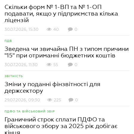
Скільки форм № 1-ВП та № 1-ОП
подавати, якщо у підприємства кілька
ліцензій
30.07.2026, 15:30
40
0
ПДВ
Зведена чи звичайна ПН з типом причини
"15" при отриманні бюджетних коштів
30.07.2026, 11:30
55
0
ЗВІТНІСТЬ
Зміни у поданні фінзвітності для
держсектору
29.07.2026, 09:30
225
0
ПДФО ТА ВІЙСЬКОВИЙ ЗБІР
Граничний строк сплати ПДФО та
військового збору за 2025 рік добігає
кінця