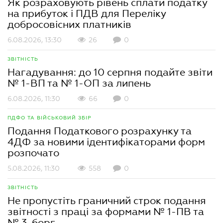
Як розраховують рівень сплати податку
на прибуток і ПДВ для Переліку
добросовісних платників
6.08.2026, 13:30
26
0
ЗВІТНІСТЬ
Нагадування: до 10 серпня подайте звіти
№ 1-ВП та № 1-ОП за липень
6.08.2026, 11:30
66
0
ПДФО ТА ВІЙСЬКОВИЙ ЗБІР
Подання Податкового розрахунку та
4ДФ за новими ідентифікаторами форм
розпочато
5.08.2026, 11:30
558
0
ЗВІТНІСТЬ
Не пропустіть граничний строк подання
звітності з праці за формами № 1-ПВ та
№ 3-борг