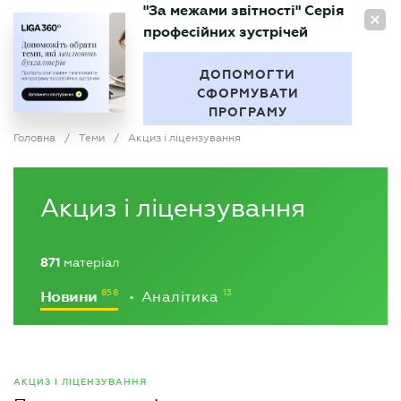
"За межами звітності" Серія
UA
професійних зустрічей
БУХГАЛТЕР
.UA
ДОПОМОГТИ
СФОРМУВАТИ
ПРОГРАМУ
Головна
/
Теми
/
Акциз і ліцензування
Акциз і ліцензування
871
матеріал
Новини
Аналітика
•
АКЦИЗ І ЛІЦЕНЗУВАННЯ