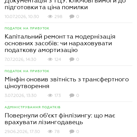
Документація з ТЦУ: ключові вимоги до
підготовки та ціна помилки
10.07.2026, 10:30
298
0
ПОДАТОК НА ПРИБУТОК
Капітальний ремонт та модернізація
основних засобів: чи нараховувати
податкову амортизацію
7.07.2026, 14:30
124
0
ПОДАТОК НА ПРИБУТОК
Мінфін оновив звітність з трансфертного
ціноутворення
3.07.2026, 13:30
173
0
АДМІНІСТРУВАННЯ ПОДАТКІВ
Повернули об'єкт фінлізингу: що має
врахувати лізингодавець
29.06.2026, 17:30
78
0