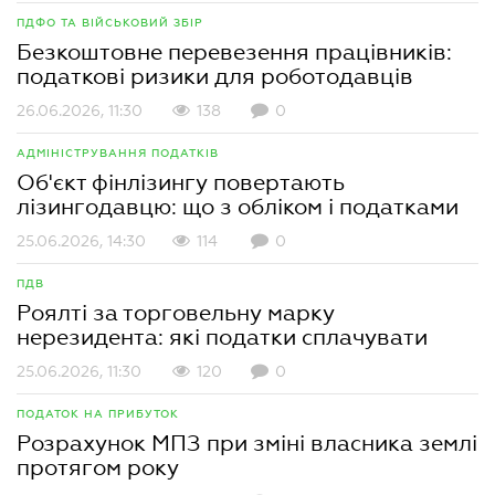
ПДФО ТА ВІЙСЬКОВИЙ ЗБІР
Безкоштовне перевезення працівників:
податкові ризики для роботодавців
26.06.2026, 11:30
138
0
АДМІНІСТРУВАННЯ ПОДАТКІВ
Об'єкт фінлізингу повертають
лізингодавцю: що з обліком і податками
25.06.2026, 14:30
114
0
ПДВ
Роялті за торговельну марку
нерезидента: які податки сплачувати
25.06.2026, 11:30
120
0
ПОДАТОК НА ПРИБУТОК
Розрахунок МПЗ при зміні власника землі
протягом року