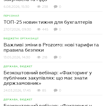
6.08.2026, 15:30
238
0
ПЕРСОНАЛ
ТОП-25 новин тижня для бухгалтерів
27.07.2026, 09:30
445
0
БЮДЖЕТНІ ОРГАНІЗАЦІЇ
Важливі зміни в Prozorro: нові тарифи та
правила безпеки
13.05.2026, 14:30
218
0
ДЕРЖАВА, БЮДЖЕТ
Безкоштовний вебінар: «Факторинг у
публічних закупівлях: що має знати
держзамовник»
24.03.2026, 17:45
85
0
ДЕРЖАВА, БЮДЖЕТ
Безкоштовний вебінар: «Факторинг у