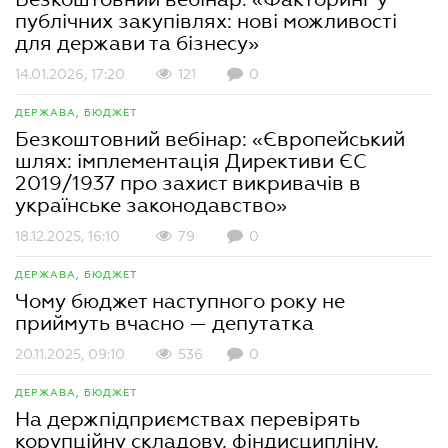
публічних закупівлях: нові можливості
для держави та бізнесу»
14.01.2026, 17:20
121
0
ДЕРЖАВА, БЮДЖЕТ
Безкоштовний вебінар: «Європейський
шлях: імплементація Директиви ЄС
2019/1937 про захист викривачів в
українське законодавство»
18.12.2025, 16:10
79
0
ДЕРЖАВА, БЮДЖЕТ
Чому бюджет наступного року не
приймуть вчасно — депутатка
20.11.2025, 09:10
536
0
ДЕРЖАВА, БЮДЖЕТ
На держпідприємствах перевірять
корупційну складову, фіндисципліну,