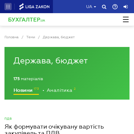
UA
БУХГАЛТЕР
.UA
Головна
/
Теми
/
Держава, бюджет
Держава, бюджет
175
матеріалів
Новини
Аналітика
•
ПДВ
Як формувати очікувану вартість
закупівель та ПДВ