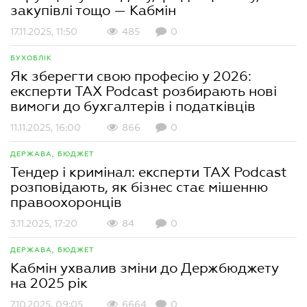
закупівлі тощо — Кабмін
17.11.2025, 11:50
485
0
БУХОБЛІК
Як зберегти свою професію у 2026:
експерти TAX Podcast розбирають нові
вимоги до бухгалтерів і податківців
11.11.2025, 16:00
866
0
ДЕРЖАВА, БЮДЖЕТ
Тендер і кримінал: експерти TAX Podcast
розповідають, як бізнес стає мішенню
правоохоронців
3.11.2025, 17:20
84
0
ДЕРЖАВА, БЮДЖЕТ
Кабмін ухвалив зміни до Держбюджету
на 2025 рік
7.10.2025, 09:05
6664
0