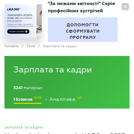
"За межами звітності" Серія
UA
професійних зустрічей
БУХГАЛТЕР
.UA
ДОПОМОГТИ
СФОРМУВАТИ
ПРОГРАМУ
Головна
/
Теми
/
Зарплата та кадри
Зарплата та кадри
5241
матеріал
Новини
Аналітика
•
ЗАРПЛАТА ТА КАДРИ