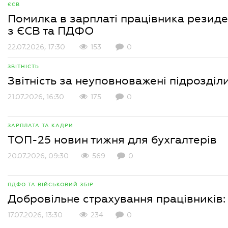
ЄСВ
Помилка в зарплаті працівника резидент
з ЄСВ та ПДФО
22.07.2026, 17:30
153
0
ЗВІТНІСТЬ
Звітність за неуповноважені підрозділ
21.07.2026, 16:30
175
0
ЗАРПЛАТА ТА КАДРИ
ТОП-25 новин тижня для бухгалтерів
20.07.2026, 09:30
569
0
ПДФО ТА ВІЙСЬКОВИЙ ЗБІР
Добровільне страхування працівників: 
17.07.2026, 13:30
234
0