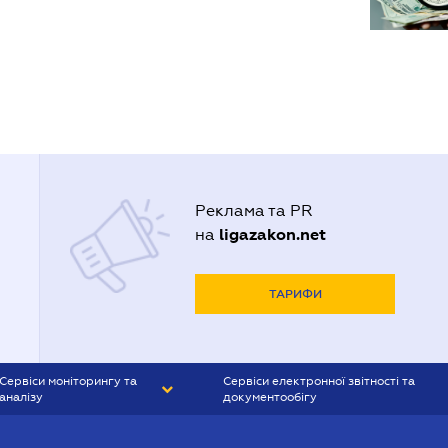
Реклама та PR
ligazakon.net
на
ТАРИФИ
Сервіси моніторингу та
Сервіси електронної звітності та
аналізу
документообігу
CONTR AGENT
Liga:REPORT