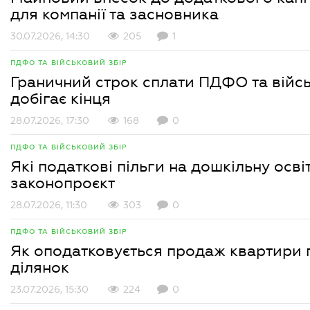
для компанії та засновника
30.07.2026, 14:30
205
1
ПДФО ТА ВІЙСЬКОВИЙ ЗБІР
Граничний строк сплати ПДФО та війсь
добігає кінця
28.07.2026, 17:30
168
0
ПДФО ТА ВІЙСЬКОВИЙ ЗБІР
Які податкові пільги на дошкільну осв
законопроєкт
28.07.2026, 11:30
303
0
ПДФО ТА ВІЙСЬКОВИЙ ЗБІР
Як оподатковується продаж квартири 
ділянок
23.07.2026, 15:30
224
0