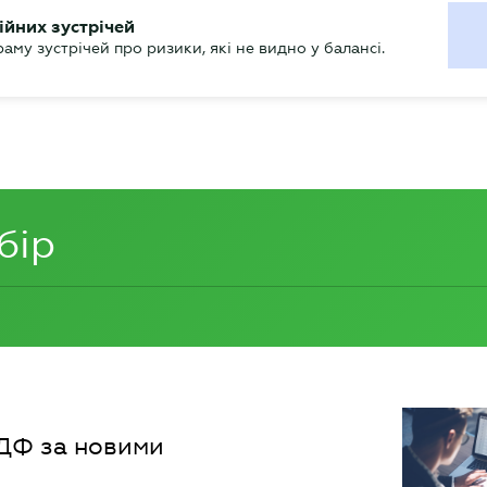
ХГАЛТЕРУ
ійних зустрічей
р
Актуально
му зустрічей про ризики, які не видно у балансі.
бір
4ДФ за новими