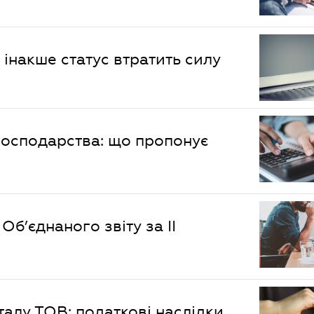
 інакше статус втратить силу
господарства: що пропонує
’єднаного звіту за ІІ
алу ТОВ: податкові наслідки