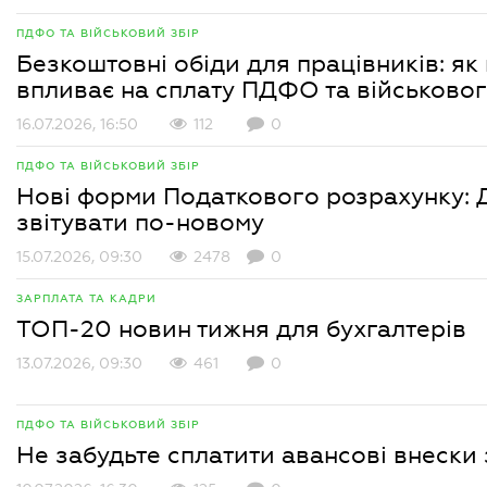
ПДФО ТА ВІЙСЬКОВИЙ ЗБІР
Безкоштовні обіди для працівників: як 
впливає на сплату ПДФО та військово
16.07.2026, 16:50
112
0
ПДФО ТА ВІЙСЬКОВИЙ ЗБІР
Нові форми Податкового розрахунку:
звітувати по-новому
15.07.2026, 09:30
2478
0
ЗАРПЛАТА ТА КАДРИ
ТОП-20 новин тижня для бухгалтерів
13.07.2026, 09:30
461
0
ПДФО ТА ВІЙСЬКОВИЙ ЗБІР
Не забудьте сплатити авансові внески 