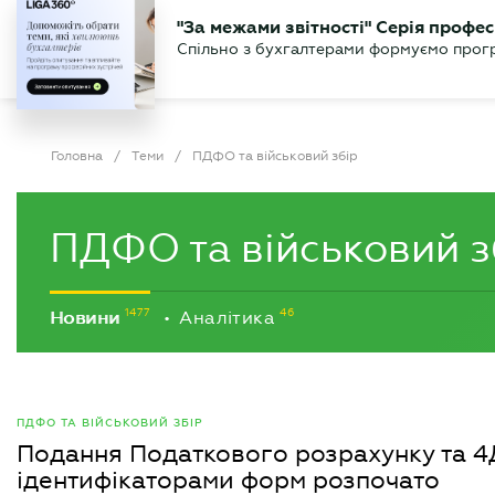
БІЗНЕСУ
ЮРИСТУ
БУ
"За межами звітності" Серія профес
БУХГАЛТЕР
Новини
Аналітика
Календа
Спільно з бухгалтерами формуємо програ
.UA
Головна
/
Теми
/
ПДФО та військовий збір
ПДФО та військовий з
Новини
Аналітика
•
ПДФО ТА ВІЙСЬКОВИЙ ЗБІР
Подання Податкового розрахунку та 
ідентифікаторами форм розпочато