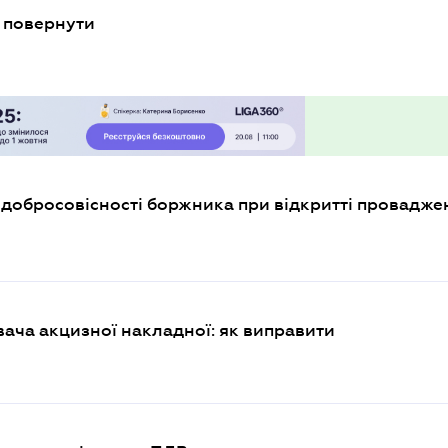
к повернути
 добросовісності боржника при відкритті провадже
ача акцизної накладної: як виправити