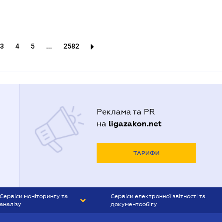
3
4
5
...
2582
Реклама та PR
ligazakon.net
на
ТАРИФИ
Сервіси моніторингу та
Сервіси електронної звітності та
аналізу
документообігу
CONTR AGENT
Liga:REPORT