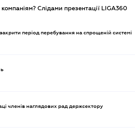
 компаніям? Слідами презентації LIGA360
 закрити період перебування на спрощеній системі
нь
аці членів наглядових рад держсектору