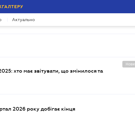
ХГАЛТЕРУ
р
Актуально
Нови
25: хто має звітувати, що змінилося та
ртал 2026 року добігає кінця