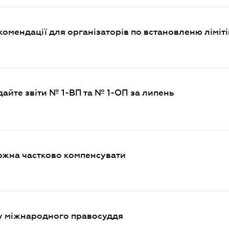
омендації для організаторів по встановленю ліміті
дайте звіти № 1-ВП та № 1-ОП за липень
ожна частково компенсувати
му міжнародного правосуддя