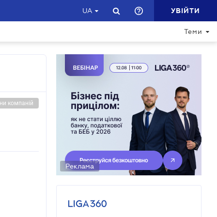
УВІЙТИ
UA
Теми
ни компаній
Реклама