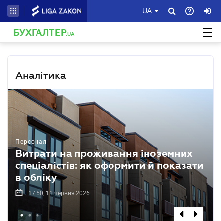
UA
БУХГАЛТЕР
.UA
Аналітика
Персонал
Витрати на проживання іноземних
спеціалістів: як оформити й показати
в обліку
17.50, 11 червня 2026