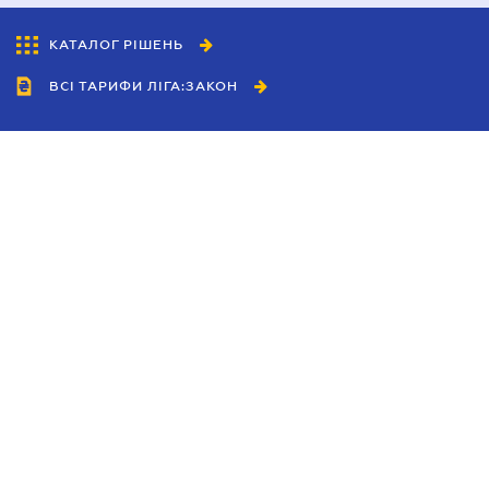
КАТАЛОГ РІШЕНЬ
ВСІ ТАРИФИ ЛІГА:ЗАКОН
Співробітництво
Агенти
Дилери
Політика конфіденційності
Умови використання сайту
Реклама
Блог
Новини компанії
Керівництва
Каталоги компаній
Теми в центрі уваги