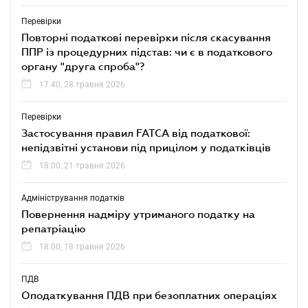
Перевірки
Повторні податкові перевірки після скасування
ППР із процедурних підстав: чи є в податкового
органу "друга спроба"?
17.40, 28 травня 2026
Перевірки
Застосування правил FATCA від податкової:
непідзвітні установи під прицілом у податківців
18.00, 21 травня 2026
Адміністрування податків
Повернення надміру утриманого податку на
репатріацію
18.00, 18 травня 2026
ПДВ
Оподаткування ПДВ при безоплатних операціях