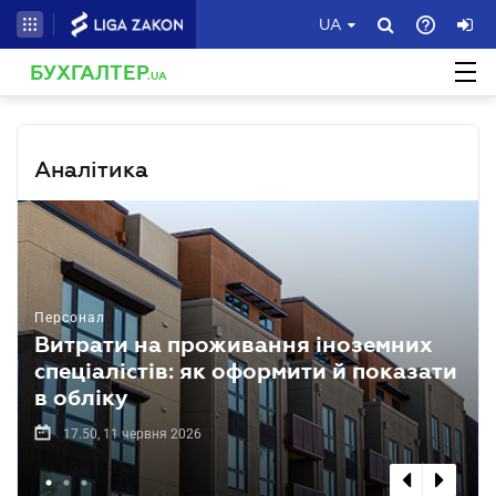
UA
БУХГАЛТЕР
.UA
Аналітика
Персонал
Витрати на проживання іноземних
спеціалістів: як оформити й показати
в обліку
17.50, 11 червня 2026