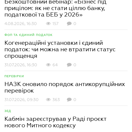
Безкоштовний вебінар: «Бізнес під
прицілом: як не стати ціллю банку,
податкової та БЕБ у 2026»
4.08.2026, 16:30
157
0
ФОП ТА ЄДИНИЙ ПОДАТОК
Когенераційні установки і єдиний
податок: чи можна не втратити статус
спрощенця
31.07.2026, 16:30
64
0
ПЕРЕВІРКИ
НАЗК оновило порядок антикорупційних
перевірок
31.07.2026, 09:30
363
0
ЗЕД
Кабмін зареєстрував у Раді проєкт
нового Митного кодексу