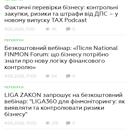
Фактичні перевірки бізнесу: контрольні
закупки, ризики та штрафи від ДПС – у
новому випуску TAX Podcast
9.06.2026, 11:30
45
0
ПЕРЕВІРКИ
Безкоштовний вебінар: «Після National
FINMON Forum: що бізнесу потрібно
знати про нову логіку фінансового
контролю»
4.06.2026, 17:00
64
0
ПЕРЕВІРКИ
LIGA ZAKON запрошує на безкоштовний
вебінар: "LIGA360 для фінмоніторингу: як
виявляти та контролювати ризики
бізнесу"
4.06.2026, 13:00
219
0