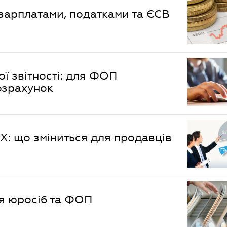
з зарплатами, податками та ЄСВ
ї звітності: для ФОП
озрахунок
X: що зміниться для продавців
ля юросіб та ФОП