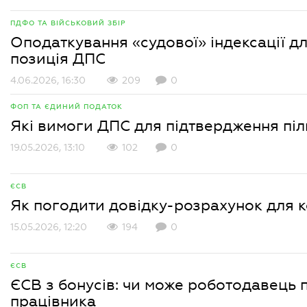
ПДФО ТА ВІЙСЬКОВИЙ ЗБІР
Оподаткування «судової» індексації д
позиція ДПС
4.06.2026, 16:30
209
0
ФОП ТА ЄДИНИЙ ПОДАТОК
Які вимоги ДПС для підтвердження піл
19.05.2026, 13:10
102
0
ЄСВ
Як погодити довідку-розрахунок для 
15.05.2026, 12:20
194
0
ЄСВ
ЄСВ з бонусів: чи може роботодавець 
працівника