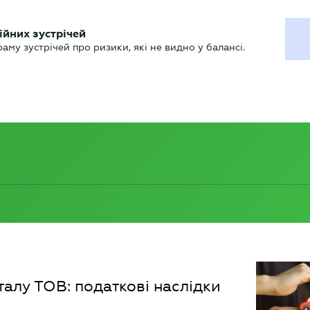
ХГАЛТЕРУ
ійних зустрічей
р
Актуально
му зустрічей про ризики, які не видно у балансі.
алу ТОВ: податкові наслідки