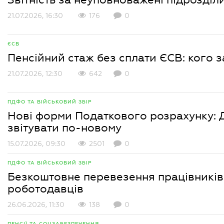
21.07.2026, 16:30
176
0
ЄСВ
Пенсійний стаж без сплати ЄСВ: кого 
21.07.2026, 12:30
642
0
ПДФО ТА ВІЙСЬКОВИЙ ЗБІР
Нові форми Податкового розрахунку:
звітувати по-новому
15.07.2026, 09:30
2501
0
ПДФО ТА ВІЙСЬКОВИЙ ЗБІР
Безкоштовне перевезення працівників:
роботодавців
26.06.2026, 11:30
138
0
ПЕНСІЇ ТА СОЦЗАБЕЗПЕЧЕННЯ