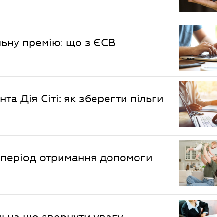
ьну премію: що з ЄСВ
а Дія Сіті: як зберегти пільги
 період отримання допомоги
и: на що звернути увагу