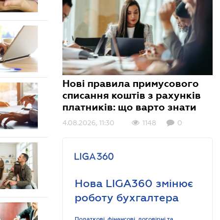
Нові правила примусового
списання коштів з рахунків
платників: що варто знати
4.08.2026, 11:30
1148
0
Нова LIGA360 змінює
роботу бухгалтера
Податкові, фінансові, договірні та