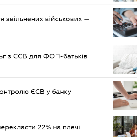
ля звільнених військових —
ьг з ЄСВ для ФОП-батьків
контролю ЄСВ у банку
перекласти 22% на плечі