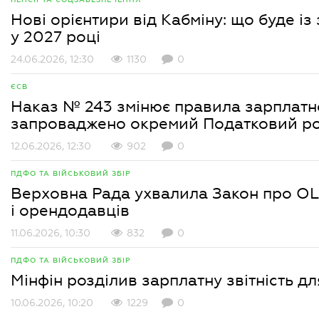
Нові орієнтири від Кабміну: що буде і
у 2027 році
24.06.2026, 12:30
1130
0
ЄСВ
Наказ № 243 змінює правила зарплатно
запроваджено окремий Податковий р
12.06.2026, 12:30
902
0
ПДФО ТА ВІЙСЬКОВИЙ ЗБІР
Верховна Рада ухвалила Закон про OL
і орендодавців
11.06.2026, 10:30
832
0
ПДФО ТА ВІЙСЬКОВИЙ ЗБІР
Мінфін розділив зарплатну звітність д
10.06.2026, 10:20
1229
0