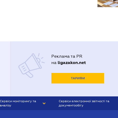
Реклама та PR
ligazakon.net
на
ТАРИФИ
Сервіси моніторингу та
Сервіси електронної звітності та
аналізу
документообігу
CONTR AGENT
Liga:REPORT