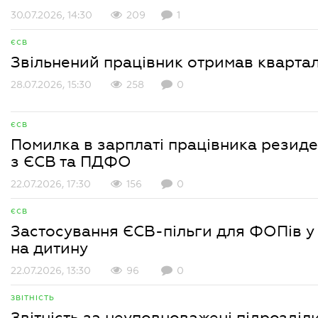
30.07.2026, 14:30
209
1
ЄСВ
Звільнений працівник отримав квартал
28.07.2026, 15:30
258
0
ЄСВ
Помилка в зарплаті працівника резидент
з ЄСВ та ПДФО
22.07.2026, 17:30
156
0
ЄСВ
Застосування ЄСВ-пільги для ФОПів у
на дитину
22.07.2026, 13:30
96
0
ЗВІТНІСТЬ
Звітність за неуповноважені підрозділ