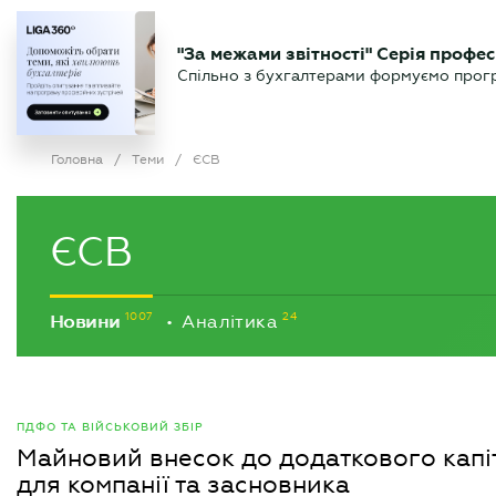
БІЗНЕСУ
ЮРИСТУ
БУ
"За межами звітності" Серія профес
БУХГАЛТЕР
Новини
Аналітика
Календа
Спільно з бухгалтерами формуємо програ
.UA
Головна
/
Теми
/
ЄСВ
ЄСВ
Новини
Аналітика
•
ПДФО ТА ВІЙСЬКОВИЙ ЗБІР
Майновий внесок до додаткового капіт
для компанії та засновника