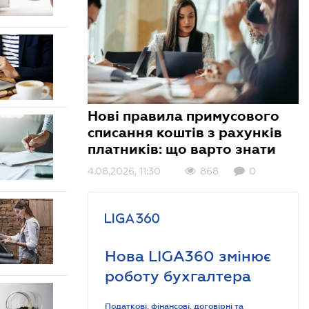
Нові правила примусового
списання коштів з рахунків
платників: що варто знати
4.08.2026, 11:30
868
0
Нова LIGA360 змінює
роботу бухгалтера
Податкові, фінансові, договірні та