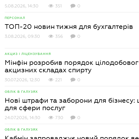
5.08.2026, 14:30
351
0
ПЕРСОНАЛ
ТОП-20 новин тижня для бухгалтерів
3.08.2026, 09:30
356
0
АКЦИЗ І ЛІЦЕНЗУВАННЯ
Мінфін розробив порядок цілодобовог
акцизних складах спирту
30.07.2026, 12:30
221
0
ОБЛІК В ГАЛУЗЯХ
Нові штрафи та заборони для бізнесу:
для сфери послуг
24.07.2026, 14:30
730
0
ОБЛІК В ГАЛУЗЯХ
Кабмін запроваджує новий порядок ве