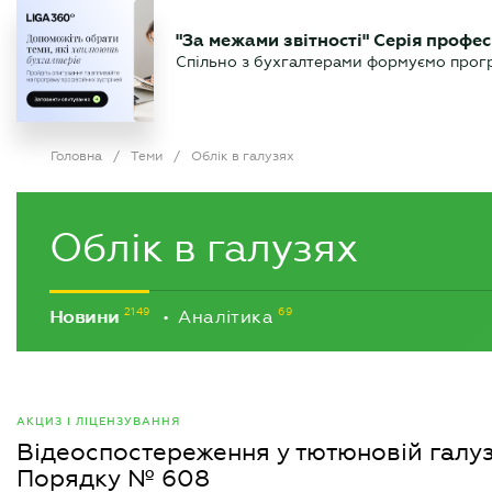
БІЗНЕСУ
ЮРИСТУ
БУ
"За межами звітності" Серія профес
БУХГАЛТЕР
Новини
Аналітика
Календа
Спільно з бухгалтерами формуємо програ
.UA
Головна
/
Теми
/
Облік в галузях
Облік в галузях
Новини
Аналітика
•
АКЦИЗ І ЛІЦЕНЗУВАННЯ
Відеоспостереження у тютюновій галуз
Порядку № 608