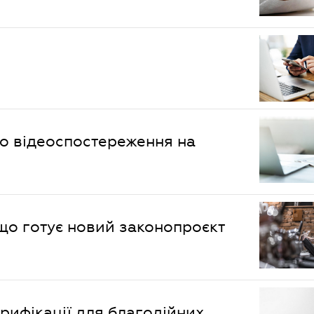
о відеоспостереження на
 що готує новий законопроєкт
рифікації для благодійних