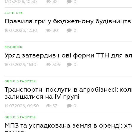
17.07.2026, 10:30
82
0
ЗВІТНІСТЬ
Правила гри у бюджетному будівництві:
16.07.2026, 12:30
80
0
БУХОБЛІК
Уряд затвердив нові форми ТТН для ал
16.07.2026, 11:30
505
0
ОБЛІК В ГАЛУЗЯХ
Транспортні послуги в агробізнесі: ко
залишатися на IV групі
14.07.2026, 09:30
57
0
ОБЛІК В ГАЛУЗЯХ
МПЗ та успадкована земля в оренді: хт