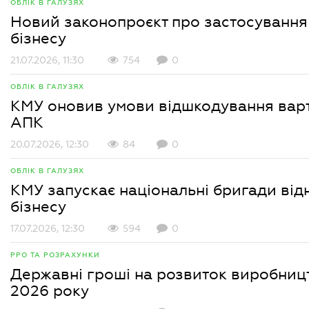
ОБЛІК В ГАЛУЗЯХ
Новий законопроєкт про застосування 
бізнесу
21.07.2026, 11:30
754
0
ОБЛІК В ГАЛУЗЯХ
КМУ оновив умови відшкодування варто
АПК
20.07.2026, 12:30
84
0
ОБЛІК В ГАЛУЗЯХ
КМУ запускає національні бригади від
бізнесу
17.07.2026, 12:30
594
0
РРО ТА РОЗРАХУНКИ
Державні гроші на розвиток виробницт
2026 року