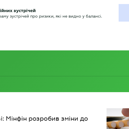
ХГАЛТЕРУ
ійних зустрічей
р
Актуально
му зустрічей про ризики, які не видно у балансі.
і: Мінфін розробив зміни до