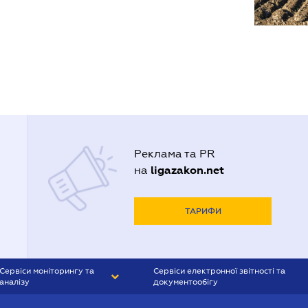
Реклама та PR
ligazakon.net
на
ТАРИФИ
Сервіси моніторингу та
Сервіси електронної звітності та
аналізу
документообігу
CONTR AGENT
Liga:REPORT