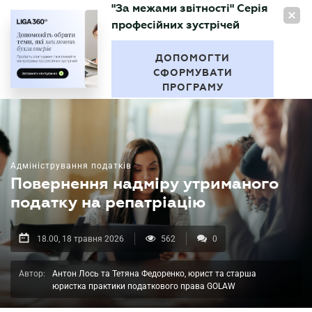
"За межами звітності" Серія
UA
професійних зустрічей
БУХГАЛТЕР
.UA
ДОПОМОГТИ
СФОРМУВАТИ
ПРОГРАМУ
Адміністрування податків
Повернення надміру утриманого
податку на репатріацію
18.00, 18 травня 2026
562
0
Автор:
Антон Лось та Тетяна Федоренко, юрист та старша
юристка практики податкового права GOLAW