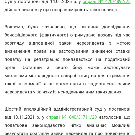
Суд у постанові від 14.01.2026 р. у
справі № 420/4892/25
дійшов висновку про неправомірність такої позиції.
Зокрема, було зазначено, що питання дослідження
бенефіціарного (фактичного) отримувача доходу під час
розгляду відповідної заяви нерезидента з метою
визначення права на застосування зниженої ставки
податку на репатріацію покладається на податковий
орган. Останній зі свого боку може застосувати
механізми міжнародного співробітництва для отримання
такої інформації, а не відмовляти в задоволенні заяви
нерезидента у зв'язку із ненаданням ним таких даних.
Шостий апеляційний адміністративний суд у постанові
від 18.11.2021 р. у
справі № 640/31711/20
наголосив, що
податкове законодавство чітко визначає можливі
результати розгляду заяви нерезидента про повернення