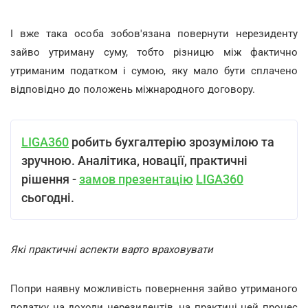
І вже така особа зобов'язана повернути нерезиденту
зайво утриману суму, тобто різницю між фактично
утриманим податком і сумою, яку мало бути сплачено
відповідно до положень міжнародного договору.
LIGA360
робить бухгалтерію зрозумілою та
зручною. Аналітика, новації, практичні
рішення -
замов презентацію
LIGA360
сьогодні.
Які практичні аспекти варто враховувати
Попри наявну можливість повернення зайво утриманого
податку на доходи нерезидентів, на практиці цей процес