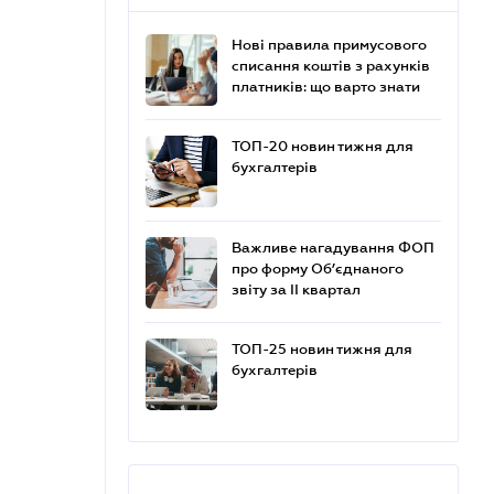
Нові правила примусового
списання коштів з рахунків
платників: що варто знати
ТОП-20 новин тижня для
бухгалтерів
Важливе нагадування ФОП
про форму Об’єднаного
звіту за ІІ квартал
ТОП-25 новин тижня для
бухгалтерів