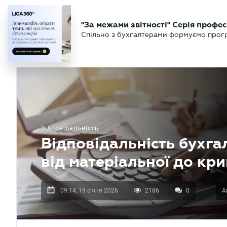
БІЗНЕСУ
ЮРИСТУ
БУ
"За межами звітності" Серія профес
БУХГАЛТЕР
Новини
Аналітика
Календа
Спільно з бухгалтерами формуємо програ
.UA
Відповідальність
Відповідальність бухгал
від матеріальної до кр
09.14, 19 січня 2026
2186
0
А