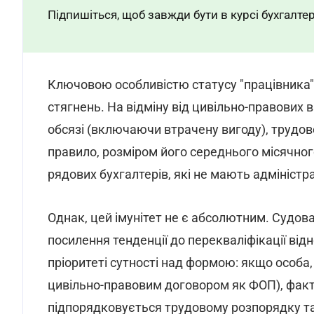
Підпишіться, щоб завжди бути в курсі бухгалтер
Ключовою особливістю статусу "працівника"
стягнень. На відміну від цивільно-правових
обсязі (включаючи втрачену вигоду), трудов
правило, розміром його середнього місячного
рядових бухгалтерів, які не мають адмініст
Однак, цей імунітет не є абсолютним. Судов
посилення тенденції до перекваліфікації від
пріоритеті сутності над формою: якщо особа,
цивільно-правовим договором як ФОП), факт
підпорядковується трудовому розпорядку та 