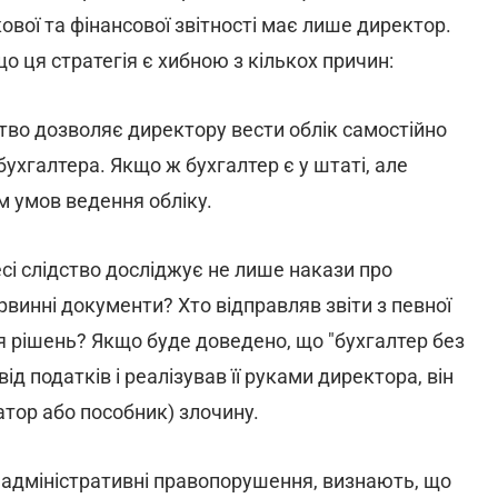
кової та фінансової звітності має лише директор.
о ця стратегія є хибною з кількох причин:
тво дозволяє директору вести облік самостійно
ухгалтера. Якщо ж бухгалтер є у штаті, але
м умов ведення обліку.
сі слідство досліджує не лише накази про
ервинні документи? Хто відправляв звіти з певної
тя рішень? Якщо буде доведено, що "бухгалтер без
д податків і реалізував її руками директора, він
атор або пособник) злочину.
о адміністративні правопорушення, визнають, що