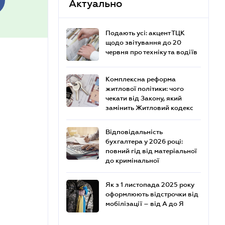
Актуально
Подають усі: акцент ТЦК
щодо звітування до 20
червня про техніку та водіїв
Комплексна реформа
житлової політики: чого
чекати від Закону, який
замінить Житловий кодекс
Відповідальність
бухгалтера у 2026 році:
повний гід від матеріальної
до кримінальної
Як з 1 листопада 2025 року
оформлюють відстрочки від
мобілізації – від А до Я