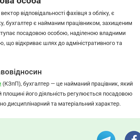
ова особа
ктор відповідальності фахівця з обліку, є
оку, бухгалтер є найманим працівником, захищеним
иступає посадовою особою, наділеною владними
, що відкриває шлях до адміністративного та
авовідносин
и
(КЗпП), бухгалтер — це найманий працівник, який
й площині його діяльність регулюється посадовою
жно дисциплінарний та матеріальний характер.