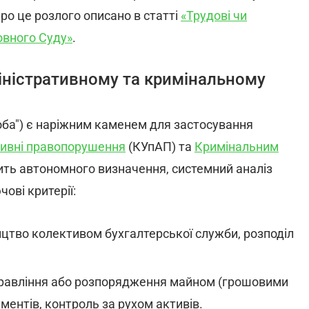
Про це розлого описано в статті
«Трудові чи
овного Суду»
.
міністративному та кримінальному
оба") є наріжним каменем для застосування
тивні правопорушення
(КУпАП) та
Кримінальним
ить автономного визначення, системний аналіз
ві критерії:
ництво колективом бухгалтерської служби, розподіл
управління або розпорядження майном (грошовими
ментів, контроль за рухом активів.