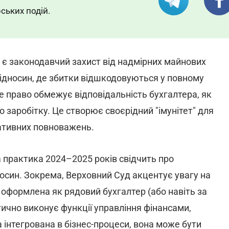
ських подій.
 є законодавчий захист від надмірних майнових
 відносин, де збитки відшкодовуються у повному
е право обмежує відповідальність бухгалтера, як
 заробітку. Це створює своєрідний "імунітет" для
ративних повноважень.
а практика 2024–2025 років свідчить про
носин. Зокрема, Верховний Суд акцентує увагу на
 оформлена як рядовий бухгалтер (або навіть за
ично виконує функції управління фінансами,
інтегрована в бізнес-процеси, вона може бути