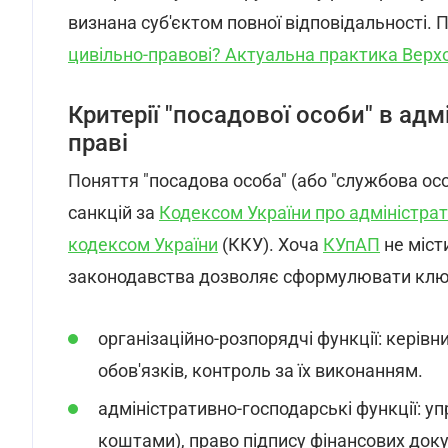
визнана суб'єктом повної відповідальності. 
цивільно-правові? Актуальна практика Верх
Критерії "посадової особи" в ад
праві
Поняття "посадова особа" (або "службова ос
санкцій за
Кодексом України про адміністра
кодексом України
(ККУ). Хоча
КУпАП
не міст
законодавства дозволяє сформулювати ключо
організаційно-розпорядчі функції: керів
обов'язків, контроль за їх виконанням.
адміністративно-господарські функції: 
коштами), право підпису фінансових доку