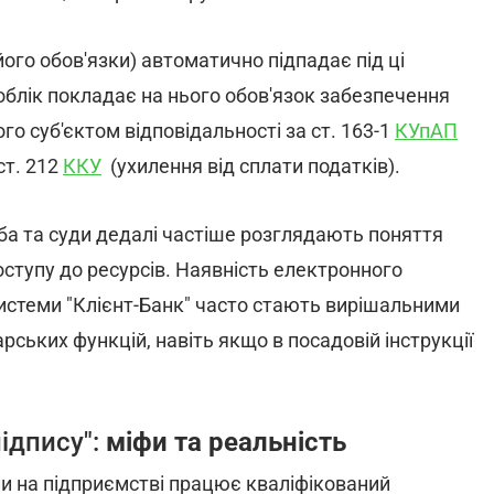
його обов'язки) автоматично підпадає під ці
 облік покладає на нього обов'язок забезпечення
го суб'єктом відповідальності за ст. 163-1
КУпАП
ст. 212
ККУ
(ухилення від сплати податків).
ба та суди дедалі частіше розглядають поняття
ступу до ресурсів. Наявність електронного
системи "Клієнт-Банк" часто стають вирішальними
ських функцій, навіть якщо в посадовій інструкції
.
ідпису":
міфи та реальність
ли на підприємстві працює кваліфікований