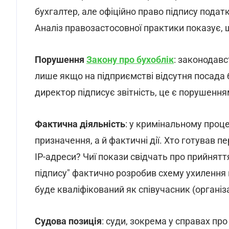
бухгалтер, але офіційно право підпису подат
Аналіз правозастосовної практики показує, щ
Порушення
Закону про бухоблік
: законодавс
лише якщо на підприємстві відсутня посада б
директор підписує звітність, це є порушення
Фактична діяльність
: у кримінальному проце
призначення, а й фактичні дії. Хто готував п
IP-адреси? Чиї покази свідчать про прийнят
підпису" фактично розробив схему ухилення ві
буде кваліфікований як співучасник (організ
Судова позиція
: суди, зокрема у справах пр