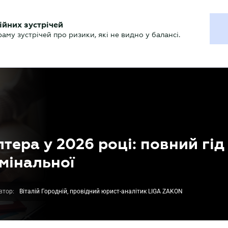
ХГАЛТЕРУ
ійних зустрічей
р
Актуально
му зустрічей про ризики, які не видно у балансі.
тера у 2026 році: повний гід
имінальної
втор:
Віталій Городній, провідний юрист-аналітик LIGA ZAKON