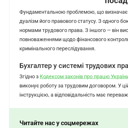
п
осад
Фундаментальною проблемою, що визначає ве
дуалізм його правового статусу. З одного б
нормами трудового права. З іншого — він в
повноваженнями щодо фінансового контролю
кримінального переслідування.
Бухгалтер у системі трудових пр
Згідно з
Кодексом законів про працю Україн
виконує роботу за трудовим договором. У ці
інструкцією, а відповідальність має перева
Читайте нас у соцмережах