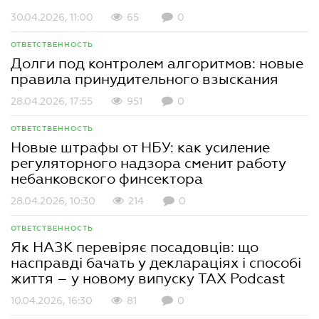
30.04.2026, 11:00
65
0
ОТВЕТСТВЕННОСТЬ
Долги под контролем алгоритмов: новые
правила принудительного взыскания
28.04.2026, 17:55
951
0
ОТВЕТСТВЕННОСТЬ
Новые штрафы от НБУ: как усиление
регуляторного надзора сменит работу
небанковского финсектора
28.04.2026, 10:30
214
0
ОТВЕТСТВЕННОСТЬ
Як НАЗК перевіряє посадовців: що
насправді бачать у деклараціях і способі
життя – у новому випуску TAX Podcast
10.04.2026, 16:30
81
0