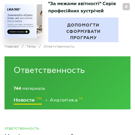
"За межами звітності" Серія
RU
професійних зустрічей
БУХГАЛТЕР
.UA
ДОПОМОГТИ
СФОРМУВАТИ
ПРОГРАМУ
Главная
/
Темы
/
Ответственность
Ответственность
744
материала
Новости
Аналитика
•
ОТВЕТСТВЕННОСТЬ