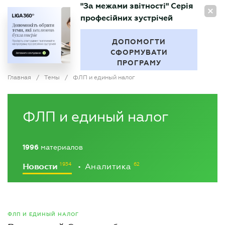
"За межами звітності" Серія
RU
професійних зустрічей
БУХГАЛТЕР
.UA
ДОПОМОГТИ
СФОРМУВАТИ
ПРОГРАМУ
Главная
/
Темы
/
ФЛП и единый налог
ФЛП и единый налог
1996
материалов
Новости
Аналитика
•
ФЛП И ЕДИНЫЙ НАЛОГ