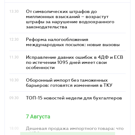
От символических штрафов до
13.30
миллионных взысканий – возрастут
штрафы за нарушение водоохранного
законодательства
Реформа налогообложения
12.30
международных посылок: новые вызовы
Исправление давних ошибок в 4ДФ и ЕСВ
11.30
по истечении 1095 дней имеет свои
особенности
Оборонный импорт без таможенных
10.30
барьеров: готовятся изменения в ТКУ
ТОП-15 новостей недели для бухгалтеров
09.30
7 Августа
Дешевая продажа импортного товара: что
18.00
c НДС