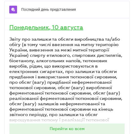
Последний день представления
Понедельник
,
10 августа
звіту про залишки та обсяги виробництва та/або
обігу (в тому числі ввезення на митну територію
України, вивезення за межі митної території
України) спирту етилового, спиртових дистилятів,
біоетанолу, алкогольних напоїв, тютюнових
виробів, рідин, що використовуються в
електронних сигаретах, про залишки та обсяги
придбання і використання тютюнової сировини,
про обсяг (вагу) придбаної неферментованої
тютюнової сировини, обсяг (вагу) виробленої
ферментованої тютюнової сировини, обсяг (вагу)
реалізованої ферментованої тютюнової сировини,
обсяг (вагу) залишків неферментованої та
ферментованої тютюнової сировини на кінець
звітного періоду, про залишки та обсяг
вирощування тютюну і реалізації тютюнової
сировини, посівну площу (
форма № 1-ВП
), за
Перейти ко всем
липень 2026 року