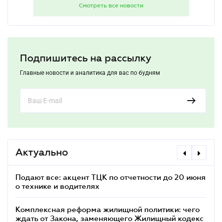
Смотреть все новости
Цифровизация НДС: какие системные
17.30
изменения готовят для ФЛП и бизнеса
Как ФЛП на едином налоге учитывать
16.30
новую оценку земли при расчете МНО
Подпишитесь на рассылку
Главные новости и аналитика для вас по будням
Кабмин утвердил новый Порядок ведения
15.30
Реестра «Оберіг»: что это меняет
Новый бланк подтверждения водительской
14.30
деятельности: что изменилось для
перевозчиков с 26 июля 2026 года
Актуально
Подают все: акцент ТЦК по отчетности до 20 июня
ФЛП
о технике и водителях
упл
Комплексная реформа жилищной политики: чего
Как
ждать от Закона, заменяющего Жилищный кодекс
кон