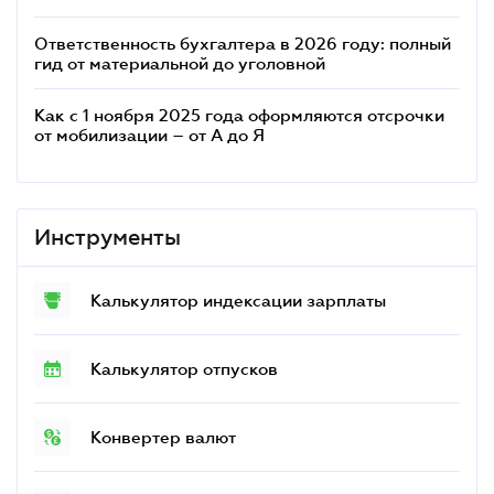
бух
Ответственность бухгалтера в 2026 году: полный
Нов
гид от материальной до уголовной
сбо
Как с 1 ноября 2025 года оформляются отсрочки
Шта
от мобилизации – от А до Я
биз
Инструменты
Калькулятор индексации зарплаты
Калькулятор отпусков
Конвертер валют