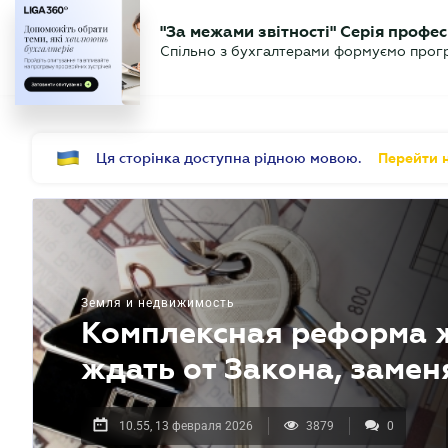
БИЗНЕСУ
ЮРИСТУ
Б
"За межами звітності" Серія профес
БУХГАЛТЕР
Новости
Аналитика
Календ
Спільно з бухгалтерами формуємо програ
.UA
Ця сторінка доступна рідною мовою.
Перейти н
Земля и недвижимость
Комплексная реформа 
ждать от Закона, зам
10.55, 13 февраля 2026
3879
0