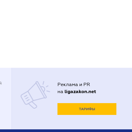
й
Реклама и PR
ligazakon.net
на
ТАРИФЫ