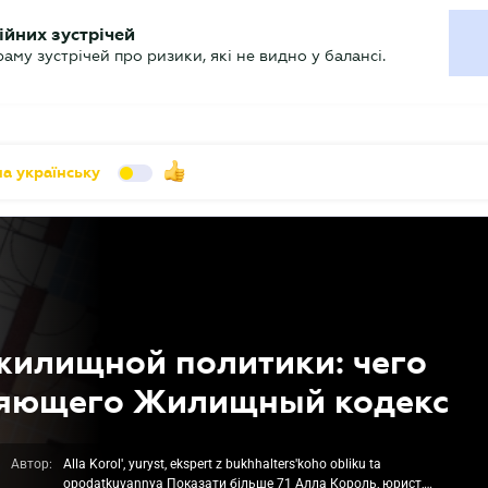
УХГАЛТЕРУ
ійних зустрічей
арь
Актуально
му зустрічей про ризики, які не видно у балансі.
а українську
жилищной политики: чего
еняющего Жилищный кодекс
Автор:
Alla Korolʹ, yuryst, ekspert z bukhhaltersʹkoho obliku ta
opodatkuvannya Показати більше 71 Алла Король, юрист,