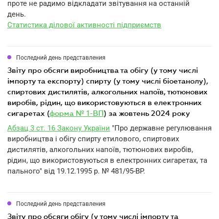
проте не радимо відкладати звітування на останній
день.
Статистика ділової активності підприємств
Последний день представления
звіту про обсяги виробництва та обігу (у тому числі
імпорту та експорту) спирту (у тому числі біоетанолу),
спиртових дистилятів, алкогольних напоїв, тютюнових
виробів, рідин, що використовуються в електронних
сигаретах (
форма № 1-ВП
) за жовтень 2024 року
Абзац 3 ст. 16 Закону України
"Про державне регулювання
виробництва і обігу спирту етилового, спиртових
дистилятів, алкогольних напоїв, тютюнових виробів,
рідин, що використовуються в електронних сигаретах, та
пального" від 19.12.1995 р. № 481/95-BP.
Последний день представления
звіту про обсяги обігу (у тому числі імпорту та