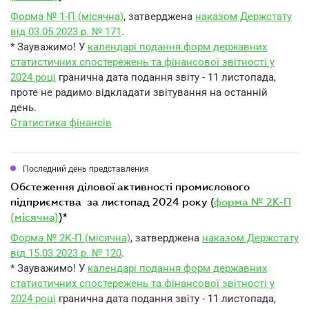
Форма № 1-П (місячна)
, затверджена
наказом Держстату
від 03.05.2023 р. № 171
.
* Зауважимо! У
календарі подання форм державних
статистичних спостережень та фінансової звітності у
2024 році
гранична дата подання звіту - 11 листопада,
проте не радимо відкладати звітування на останній
день.
Статистика фінансів
Последний день представления
обстеження ділової активності промислового
підприємства за листопад 2024 року (
форма № 2К-П
(місячна)
)*
Форма № 2К-П (місячна)
, затверджена
наказом Держстату
від 15.03.2023 р. № 120
.
* Зауважимо! У
календарі подання форм державних
статистичних спостережень та фінансової звітності у
2024 році
гранична дата подання звіту - 11 листопада,