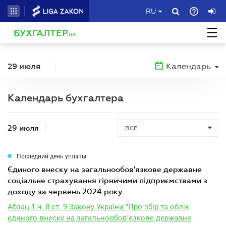
RU
БУХГАЛТЕР
.UA
29 июля
Календарь
Календарь бухгалтера
29 июля
ВСЕ
Последний день уплаты
єдиного внеску на загальнообов'язкове державне
соціальне страхування гірничими підприємствами з
доходу за червень 2024 року
Абзац 1 ч. 8 ст. 9 Закону України "Про збір та облік
єдиного внеску на загальнообов'язкове державне