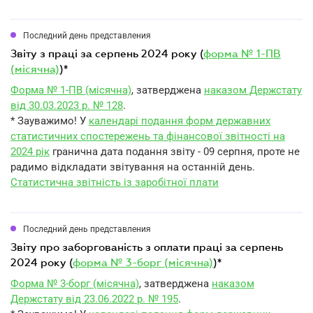
Последний день представления
звіту з праці за серпень 2024 року (
форма № 1-ПВ
(місячна)
)*
Форма № 1-ПВ (місячна)
, затверджена
наказом Держстату
від 30.03.2023 р. № 128
.
* Зауважимо! У
календарі подання форм державних
статистичних спостережень та фінансової звітності на
2024 рік
гранична дата подання звіту - 09 серпня, проте не
радимо відкладати звітування на останній день.
Статистична звітність із заробітної плати
Последний день представления
звіту про заборгованість з оплати праці за серпень
2024 року (
форма № 3-борг (місячна)
)*
Форма № 3-борг (місячна)
, затверджена
наказом
Держстату від 23.06.2022 р. № 195
.