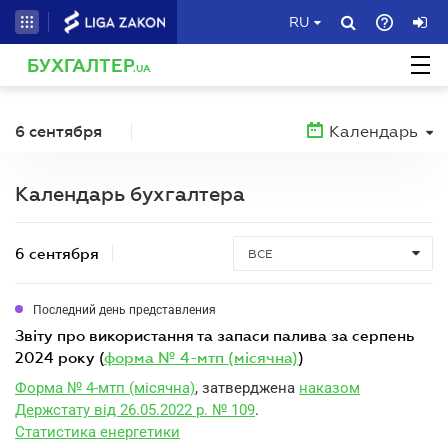
RU
БУХГАЛТЕР
.UA
6 сентября
Календарь
Календарь бухгалтера
6 сентября
ВСЕ
Последний день представления
звіту про використання та запаси палива за серпень
2024 року (
форма № 4-мтп (місячна)
)
Форма № 4-мтп (місячна)
, затверджена
наказом
Держстату від 26.05.2022 р. № 109
.
Статистика енергетики