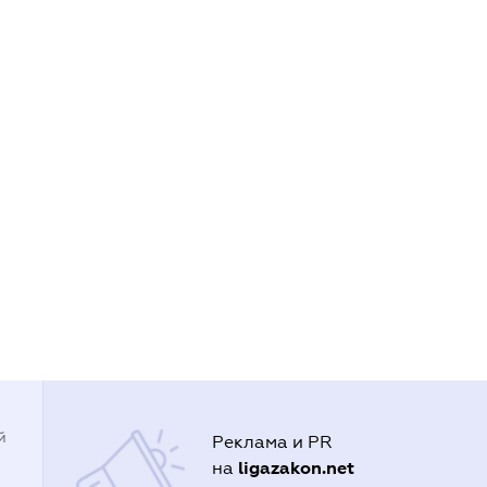
й
Реклама и PR
ligazakon.net
на