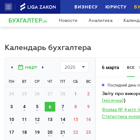
БИЗНЕСУ
ЮРИСТУ
Б
БУХГАЛТЕР
Новости
Аналитика
Календ
.UA
Календарь бухгалтера
март
6 марта
2025
ВСЕ
ПН
ВТ
СР
ЧТ
ПТ
СБ
ВС
Последний день 
звіту про вико
24
25
26
27
28
1
2
(місячна)
)
3
4
5
7
8
9
6
Форма № 4-мтп (
Статистика енер
10
11
12
13
14
15
16
17
18
19
20
21
22
23