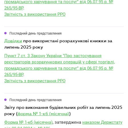
громадського харчування та послуг" від 06.07.95 р. №
265/95-ВР
.
Звітність з використання РРО
Последний день представления
довідки
про використані розрахункові книжки за
липень 2025 року
Пункт 7 ст. 3 Закону України "Про застосування
реєстраторів розрахункових операцій у сфері торгівлі,
громадського харчування та послуг" від 06.07.95 р. №
265/95-ВР
.
Звітність з використання РРО
Последний день представления
звіту про виконання будівельних робіт за липень 2025
року (
форма № 1-кб (місячна)
)
Форма № 1-кб (місячна)
, затверджена
наказом Держстату