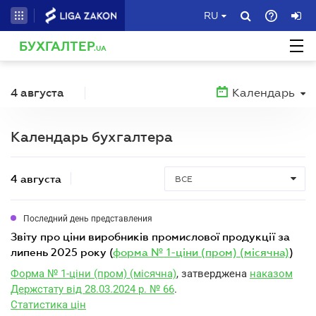
RU
БУХГАЛТЕР
.UA
4 августа
Календарь
Календарь бухгалтера
4 августа
ВСЕ
Последний день представления
звіту про ціни виробників промислової продукції за
липень 2025 року (
форма № 1-ціни (пром) (місячна)
)
Форма № 1-ціни (пром) (місячна)
, затверджена
наказом
Держстату від 28.03.2024 р. № 66
.
Статистика цін