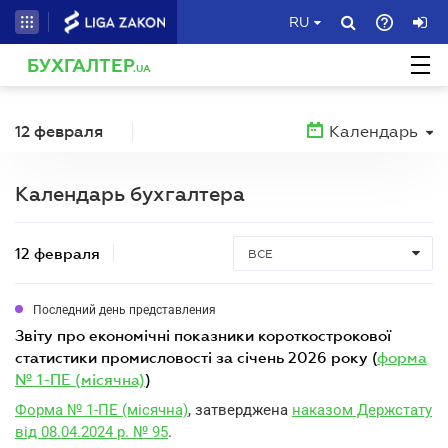
RU
БУХГАЛТЕР
.UA
12 февраля
Календарь
Календарь бухгалтера
12 февраля
ВСЕ
Последний день представления
звіту про економічні показники короткострокової
статистики промисловості за січень 2026 року (
форма
№ 1-ПЕ (місячна)
)
Форма № 1-ПЕ (місячна)
, затверджена
наказом Держстату
від 08.04.2024 р. № 95
.