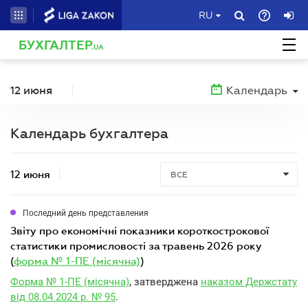
RU
БУХГАЛТЕР
.UA
12 июня
Календарь
Календарь бухгалтера
12 июня
ВСЕ
Последний день представления
звіту про економічні показники короткострокової
статистики промисловості за травень 2026 року
(
форма № 1-ПЕ (місячна)
)
Форма № 1-ПЕ (місячна)
, затверджена
наказом Держстату
від 08.04.2024 р. № 95
.