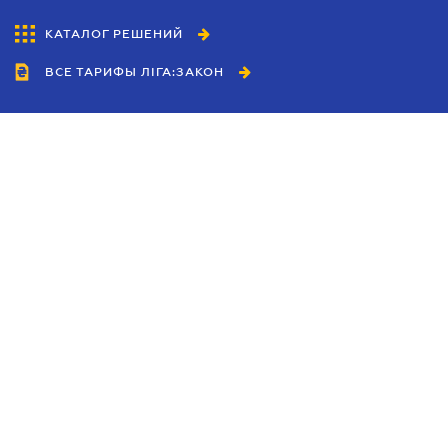
КАТАЛОГ РЕШЕНИЙ
ВСЕ ТАРИФЫ ЛІГА:ЗАКОН
Сотрудничество
Агенты
Дилеры
Политика
конфиденциальности
Условия использования
сайта
Реклама
Блог
Новости компании
Руководства
Каталоги компаний