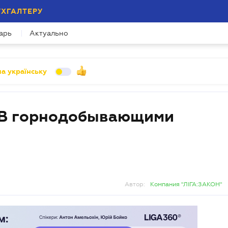
УХГАЛТЕРУ
арь
Актуально
а українську
ЕСВ горнодобывающими
Автор:
Компания "ЛІГА:ЗАКОН"