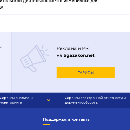
тельской деятельности: что изменилось для
да
й
Реклама и PR
ligazakon.net
на
ТАРИФЫ
Сервисы анализа и
Сервисы электронной отчетности и
мониторинга
документооборота
CONTR AGENT
Liga:REPORT
Поддержка и контакты
SMS-МАЯК