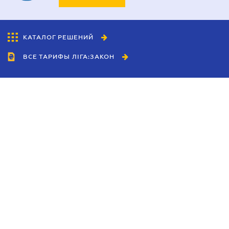
КАТАЛОГ РЕШЕНИЙ
ВСЕ ТАРИФЫ ЛІГА:ЗАКОН
Сотрудничество
Агенты
Дилеры
Политика
конфиденциальности
Условия использования
сайта
Реклама
Блог
Новости компании