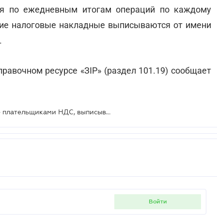
ся по ежедневным итогам операций по каждому
кие налоговые накладные выписываются от имени
.
равочном ресурсе «ЗІР» (раздел 101.19) сообщает
Филиалы, не зарегистрированные плательщиками НДС, выписывают налоговую накладную на каждый кассовый аппарат
войти