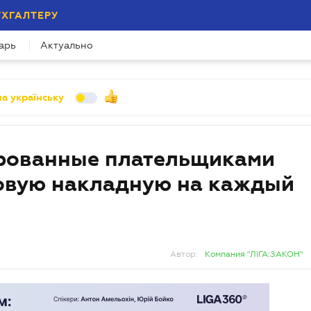
УХГАЛТЕРУ
арь
Актуально
а українську
ированные плательщиками
овую накладную на каждый
Автор:
Компания "ЛІГА:ЗАКОН"